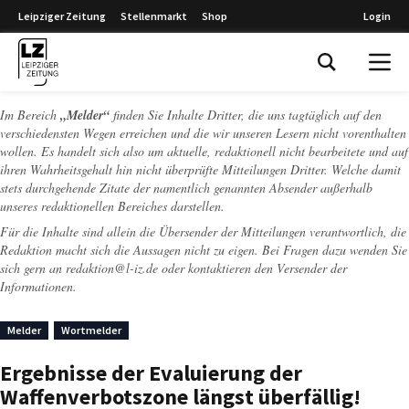
Leipziger Zeitung
Stellenmarkt
Shop
Login
Leipziger Zeitung
Im Bereich
„Melder“
finden Sie Inhalte Dritter, die uns tagtäglich auf den
verschiedensten Wegen erreichen und die wir unseren Lesern nicht vorenthalten
wollen. Es handelt sich also um aktuelle, redaktionell nicht bearbeitete und auf
ihren Wahrheitsgehalt hin nicht überprüfte Mitteilungen Dritter. Welche damit
stets durchgehende Zitate der namentlich genannten Absender außerhalb
unseres redaktionellen Bereiches darstellen.
Für die Inhalte sind allein die Übersender der Mitteilungen verantwortlich, die
Redaktion macht sich die Aussagen nicht zu eigen. Bei Fragen dazu wenden Sie
sich gern an
redaktion@l-iz.de
oder kontaktieren den Versender der
Informationen.
Melder
Wortmelder
Ergebnisse der Evaluierung der
Waffenverbotszone längst überfällig!