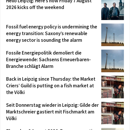
Hello Leipzig: Here’s how Friday 7 August
2026 kicks off the weekend
Fossil fuel energy policy is undermining the
energy transition: Saxony’s renewable
energy sector is sounding the alarm
Fossile Energiepolitik demoliert die
Energiewende: Sachsens Erneuerbaren-
Branche schlägt Alarm
Back in Leipzig since Thursday: the Market
Criers’ Guild is putting on a fish market at
the Völki
Seit Donnerstag wieder in Leipzig: Gilde der
Marktschreier gastiert mit Fischmarkt am
Völki