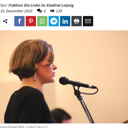
Von
Fraktion Die Linke im Stadtrat Leipzig
19. Dezember 2020
0
139
liane Nagel (MdL, Linke) Foto: LZ