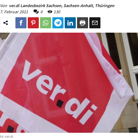
Von
ver.di Landesbezirk Sachsen, Sachsen-Anhalt, Thüringen
7. Februar 2021
0
130
to: ver.di