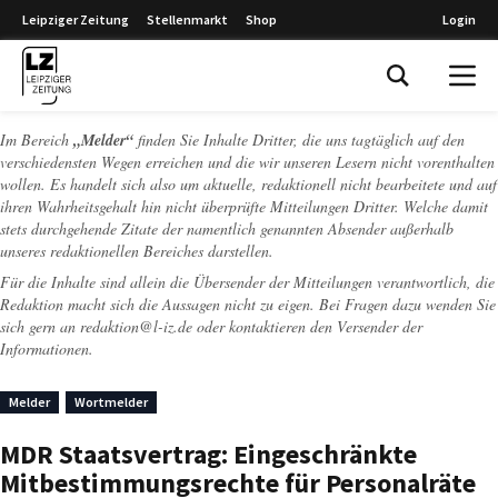
Leipziger Zeitung
Stellenmarkt
Shop
Login
Leipziger Zeitung
Im Bereich
„Melder“
finden Sie Inhalte Dritter, die uns tagtäglich auf den
verschiedensten Wegen erreichen und die wir unseren Lesern nicht vorenthalten
wollen. Es handelt sich also um aktuelle, redaktionell nicht bearbeitete und auf
ihren Wahrheitsgehalt hin nicht überprüfte Mitteilungen Dritter. Welche damit
stets durchgehende Zitate der namentlich genannten Absender außerhalb
unseres redaktionellen Bereiches darstellen.
Für die Inhalte sind allein die Übersender der Mitteilungen verantwortlich, die
Redaktion macht sich die Aussagen nicht zu eigen. Bei Fragen dazu wenden Sie
sich gern an
redaktion@l-iz.de
oder kontaktieren den Versender der
Informationen.
Melder
Wortmelder
MDR Staatsvertrag: Eingeschränkte
Mitbestimmungsrechte für Personalräte