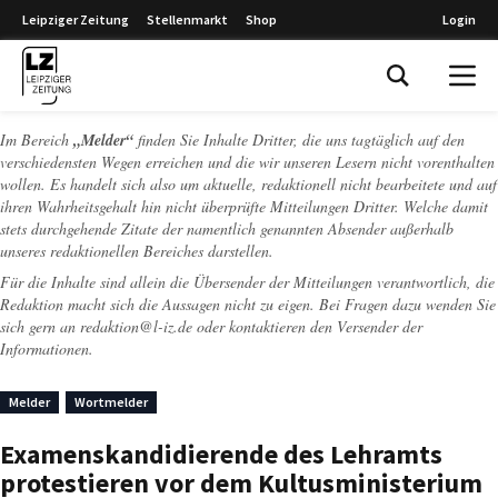
Leipziger Zeitung
Stellenmarkt
Shop
Login
Leipziger Zeitung
Im Bereich
„Melder“
finden Sie Inhalte Dritter, die uns tagtäglich auf den
verschiedensten Wegen erreichen und die wir unseren Lesern nicht vorenthalten
wollen. Es handelt sich also um aktuelle, redaktionell nicht bearbeitete und auf
ihren Wahrheitsgehalt hin nicht überprüfte Mitteilungen Dritter. Welche damit
stets durchgehende Zitate der namentlich genannten Absender außerhalb
unseres redaktionellen Bereiches darstellen.
Für die Inhalte sind allein die Übersender der Mitteilungen verantwortlich, die
Redaktion macht sich die Aussagen nicht zu eigen. Bei Fragen dazu wenden Sie
sich gern an
redaktion@l-iz.de
oder kontaktieren den Versender der
Informationen.
Melder
Wortmelder
Examenskandidierende des Lehramts
protestieren vor dem Kultusministerium