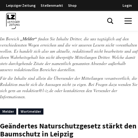
Leipziger Zeitung
Stellenmarkt
Shop
Login
Leipziger Zeitung
Im Bereich
„Melder“
finden Sie Inhalte Dritter, die uns tagtäglich auf den
verschiedensten Wegen erreichen und die wir unseren Lesern nicht vorenthalten
wollen. Es handelt sich also um aktuelle, redaktionell nicht bearbeitete und auf
ihren Wahrheitsgehalt hin nicht überprüfte Mitteilungen Dritter. Welche damit
stets durchgehende Zitate der namentlich genannten Absender außerhalb
unseres redaktionellen Bereiches darstellen.
Für die Inhalte sind allein die Übersender der Mitteilungen verantwortlich, die
Redaktion macht sich die Aussagen nicht zu eigen. Bei Fragen dazu wenden Sie
sich gern an
redaktion@l-iz.de
oder kontaktieren den Versender der
Informationen.
Melder
Wortmelder
Geändertes Naturschutzgesetz stärkt den
Baumschutz in Leipzig