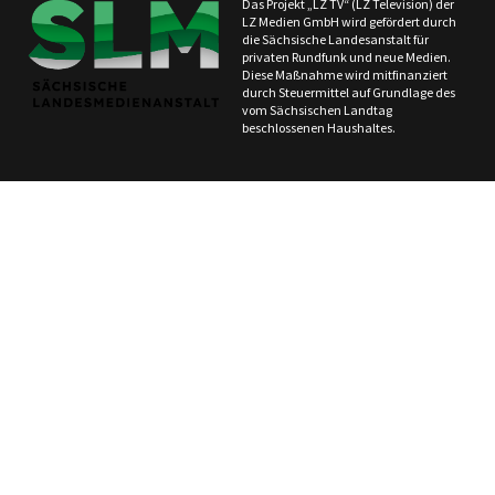
Das Projekt „LZ TV“ (LZ Television) der
LZ Medien GmbH wird gefördert durch
die Sächsische Landesanstalt für
privaten Rundfunk und neue Medien.
Diese Maßnahme wird mitfinanziert
durch Steuermittel auf Grundlage des
vom Sächsischen Landtag
beschlossenen Haushaltes.