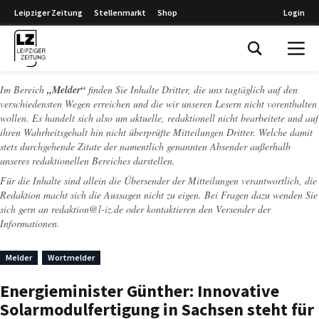
Leipziger Zeitung
Stellenmarkt
Shop
Login
Leipziger Zeitung
Im Bereich
„Melder“
finden Sie Inhalte Dritter, die uns tagtäglich auf den
verschiedensten Wegen erreichen und die wir unseren Lesern nicht vorenthalten
wollen. Es handelt sich also um aktuelle, redaktionell nicht bearbeitete und auf
ihren Wahrheitsgehalt hin nicht überprüfte Mitteilungen Dritter. Welche damit
stets durchgehende Zitate der namentlich genannten Absender außerhalb
unseres redaktionellen Bereiches darstellen.
Für die Inhalte sind allein die Übersender der Mitteilungen verantwortlich, die
Redaktion macht sich die Aussagen nicht zu eigen. Bei Fragen dazu wenden Sie
sich gern an
redaktion@l-iz.de
oder kontaktieren den Versender der
Informationen.
Melder
Wortmelder
Energieminister Günther: Innovative
Solarmodulfertigung in Sachsen steht für