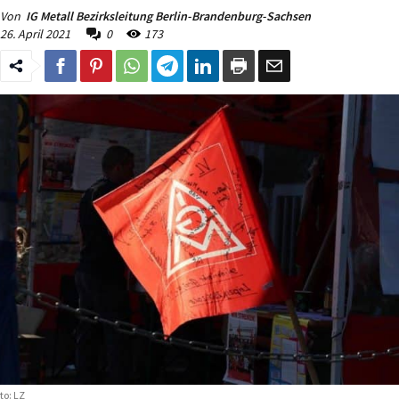
Von
IG Metall Bezirksleitung Berlin-Brandenburg-Sachsen
26. April 2021
0
173
to: LZ