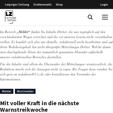
Leipziger Zeitung
Stellenmarkt
Shop
Login
Leipziger Zeitung
Im Bereich
„Melder“
finden Sie Inhalte Dritter, die uns tagtäglich auf den
verschiedensten Wegen erreichen und die wir unseren Lesern nicht vorenthalten
wollen. Es handelt sich also um aktuelle, redaktionell nicht bearbeitete und auf
ihren Wahrheitsgehalt hin nicht überprüfte Mitteilungen Dritter. Welche damit
stets durchgehende Zitate der namentlich genannten Absender außerhalb
unseres redaktionellen Bereiches darstellen.
Für die Inhalte sind allein die Übersender der Mitteilungen verantwortlich, die
Redaktion macht sich die Aussagen nicht zu eigen. Bei Fragen dazu wenden Sie
sich gern an
redaktion@l-iz.de
oder kontaktieren den Versender der
Informationen.
Melder
Wortmelder
Mit voller Kraft in die nächste
Warnstreikwoche