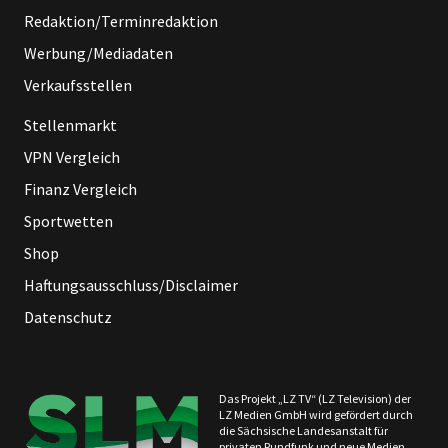
Redaktion/Terminredaktion
Werbung/Mediadaten
Verkaufsstellen
Stellenmarkt
VPN Vergleich
Finanz Vergleich
Sportwetten
Shop
Haftungsausschluss/Disclaimer
Datenschutz
Das Projekt „LZ TV“ (LZ Television) der
LZ Medien GmbH wird gefördert durch
die Sächsische Landesanstalt für
privaten Rundfunk und neue Medien.