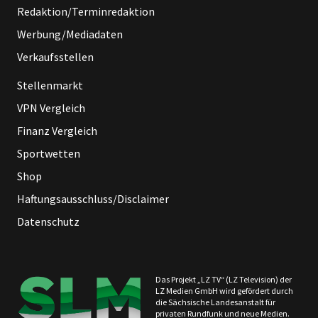
Redaktion/Terminredaktion
Werbung/Mediadaten
Verkaufsstellen
Stellenmarkt
VPN Vergleich
Finanz Vergleich
Sportwetten
Shop
Haftungsausschluss/Disclaimer
Datenschutz
Das Projekt „LZ TV“ (LZ Television) der
LZ Medien GmbH wird gefördert durch
die Sächsische Landesanstalt für
privaten Rundfunk und neue Medien.