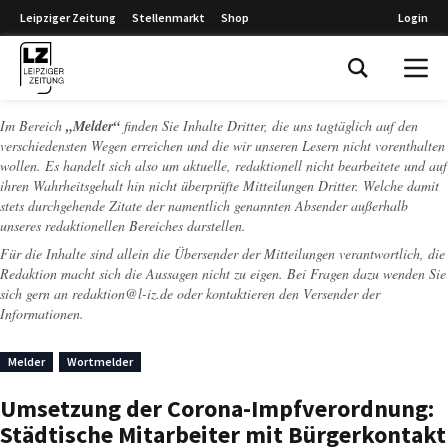
Leipziger Zeitung
Stellenmarkt
Shop
Login
Leipziger Zeitung
Im Bereich
„Melder“
finden Sie Inhalte Dritter, die uns tagtäglich auf den
verschiedensten Wegen erreichen und die wir unseren Lesern nicht vorenthalten
wollen. Es handelt sich also um aktuelle, redaktionell nicht bearbeitete und auf
ihren Wahrheitsgehalt hin nicht überprüfte Mitteilungen Dritter. Welche damit
stets durchgehende Zitate der namentlich genannten Absender außerhalb
unseres redaktionellen Bereiches darstellen.
Für die Inhalte sind allein die Übersender der Mitteilungen verantwortlich, die
Redaktion macht sich die Aussagen nicht zu eigen. Bei Fragen dazu wenden Sie
sich gern an
redaktion@l-iz.de
oder kontaktieren den Versender der
Informationen.
Melder
Wortmelder
Umsetzung der Corona-Impfverordnung:
Städtische Mitarbeiter mit Bürgerkontakt