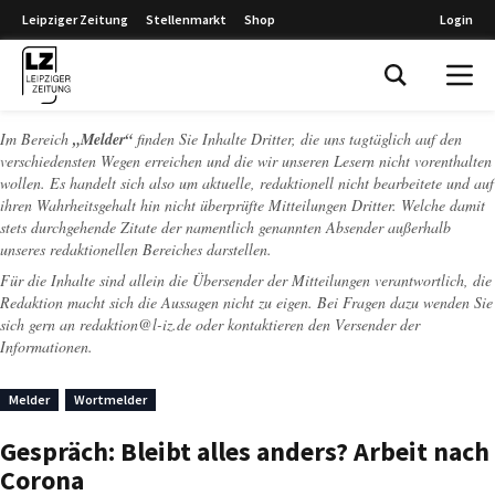
Leipziger Zeitung
Stellenmarkt
Shop
Login
Leipziger Zeitung
Im Bereich
„Melder“
finden Sie Inhalte Dritter, die uns tagtäglich auf den
verschiedensten Wegen erreichen und die wir unseren Lesern nicht vorenthalten
wollen. Es handelt sich also um aktuelle, redaktionell nicht bearbeitete und auf
ihren Wahrheitsgehalt hin nicht überprüfte Mitteilungen Dritter. Welche damit
stets durchgehende Zitate der namentlich genannten Absender außerhalb
unseres redaktionellen Bereiches darstellen.
Für die Inhalte sind allein die Übersender der Mitteilungen verantwortlich, die
Redaktion macht sich die Aussagen nicht zu eigen. Bei Fragen dazu wenden Sie
sich gern an
redaktion@l-iz.de
oder kontaktieren den Versender der
Informationen.
Melder
Wortmelder
Gespräch: Bleibt alles anders? Arbeit nach
Corona