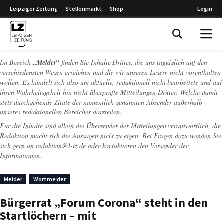
Leipziger Zeitung
Stellenmarkt
Shop
Login
Leipziger Zeitung
Im Bereich
„Melder“
finden Sie Inhalte Dritter, die uns tagtäglich auf den
verschiedensten Wegen erreichen und die wir unseren Lesern nicht vorenthalten
wollen. Es handelt sich also um aktuelle, redaktionell nicht bearbeitete und auf
ihren Wahrheitsgehalt hin nicht überprüfte Mitteilungen Dritter. Welche damit
stets durchgehende Zitate der namentlich genannten Absender außerhalb
unseres redaktionellen Bereiches darstellen.
Für die Inhalte sind allein die Übersender der Mitteilungen verantwortlich, die
Redaktion macht sich die Aussagen nicht zu eigen. Bei Fragen dazu wenden Sie
sich gern an
redaktion@l-iz.de
oder kontaktieren den Versender der
Informationen.
Melder
Wortmelder
Bürgerrat „Forum Corona“ steht in den
Startlöchern – mit