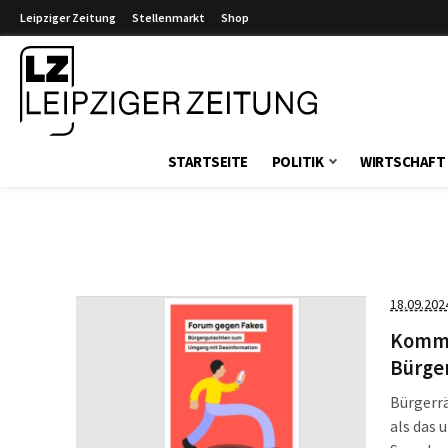
Leipziger Zeitung
Stellenmarkt
Shop
Leipziger Zeitung
STARTSEITE
POLITIK
WIRTSCHAFT
18.09.202
Komme
Bürger
Bürgerr
als das 