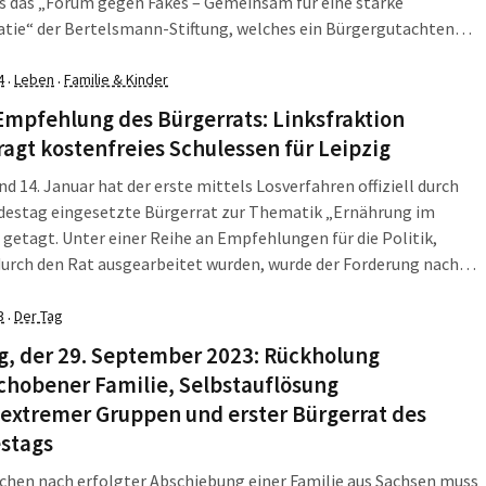
s das „Forum gegen Fakes – Gemeinsam für eine starke
tie“ der Bertelsmann-Stiftung, welches ein Bürgergutachten
ang mit Desinformation erstellte. Die Handlungsempfehlungen
einzelnen Themen wurden von den 120 Teilnehmerinnen und
4
Leben
Familie & Kinder
·
·
mern des Bürgerrates und […]
mpfehlung des Bürgerrats: Linksfraktion
agt kostenfreies Schulessen für Leipzig
nd 14. Januar hat der erste mittels Losverfahren offiziell durch
destag eingesetzte Bürgerrat zur Thematik „Ernährung im
getagt. Unter einer Reihe an Empfehlungen für die Politik,
urch den Rat ausgearbeitet wurden, wurde der Forderung nach
stenfreien Mittagessen für alle Kinder die höchste Priorität
mt. Ein Thema, das auch in […]
3
Der Tag
·
g, der 29. September 2023: Rückholung
chobener Familie, Selbstauflösung
extremer Gruppen und erster Bürgerrat des
stags
hen nach erfolgter Abschiebung einer Familie aus Sachsen muss