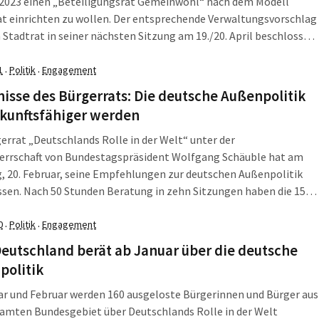
 2023 einen „Beteiligungsrat Gemeinwohl“ nach dem Modell
t einrichten zu wollen. Der entsprechende Verwaltungsvorschlag
 Stadtrat in seiner nächsten Sitzung am 19./20. April beschlossen
Er ist das Ergebnis des Runden Tisches Gemeinwohl. Aber
e doch nicht das, was sich der […]
1
Politik
Engagement
·
·
isse des Bürgerrats: Die deutsche Außenpolitik
ukunftsfähiger werden
errat „Deutschlands Rolle in der Welt“ unter der
errschaft von Bundestagspräsident Wolfgang Schäuble hat am
 20. Februar, seine Empfehlungen zur deutschen Außenpolitik
sen. Nach 50 Stunden Beratung in zehn Sitzungen haben die 154
ten Leitlinien – darunter auch mehrere Leipziger/-innen – zum
n Deutschlands in der Welt formuliert, die nun bis zum 19. März in
0
Politik
Engagement
·
·
ergutachten gefasst werden sollen.
eutschland berät ab Januar über die deutsche
politik
r und Februar werden 160 ausgeloste Bürgerinnen und Bürger aus
amten Bundesgebiet über Deutschlands Rolle in der Welt