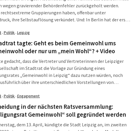
un wegen gravierender Behördenfehler zurückgeholt werden.
 rechtsextreme Gruppierungen haben, offenbar unter
ruck, ihre Selbstauflösung verkündet. Und: In Berlin hat der erste
destag beschlossene Bürgerrat seine Arbeit aufgenommen. Die
3
Politik
Leipzig
·
·
 zusammen, was am Freitag, dem 29. September 2023, in Leipzig,
 und […]
tadtrat tagte: Geht es beim Gemeinwohl ums
meinwohl oder nur um „mein Wohl“? + Video
e gedacht, dass die Vertreter und Vertreterinnen der Leipziger
ellschaft im Stadtrat die Vorlage zur Gründung eines
gungsrates „Gemeinwohl in Leipzig“ dazu nutzen würden, noch
usführlich über ihre unterschiedlichen Vorstellungen von
hl zu diskutieren? Erhellend war das schon, weil da so mancher
eutlich machte, dass ihn das Gemeinwohl der anderen nicht
3
Politik
Engagement
·
·
ich […]
heidung in der nächsten Ratsversammlung:
iligungsrat Gemeinwohl“ soll gegründet werden
rstag, dem 13. April, kündigte die Stadt Leipzig an, im zweiten