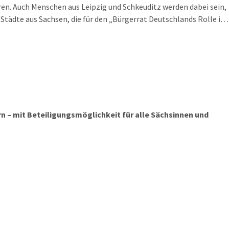
ren. Auch Menschen aus Leipzig und Schkeuditz werden dabei sein,
 Städte aus Sachsen, die für den „Bürgerrat Deutschlands Rolle in
“ in einem Zufallsverfahren ausgelost wurden. Demokratie
anz anders mit Menschen, die jetzt noch gar nicht wissen, dass
i sein werden.
n – mit Beteiligungsmöglichkeit für alle Sächsinnen und