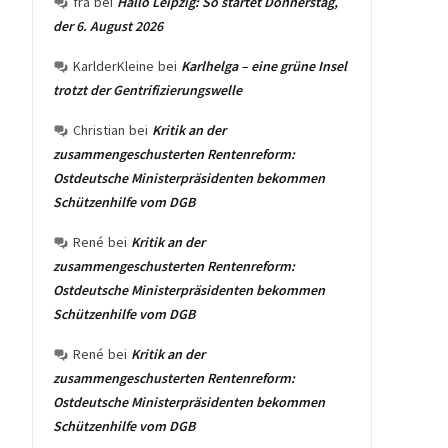
fra
bei
Hallo Leipzig: So startet Donnerstag,
der 6. August 2026
KarlderKleine
bei
Karlhelga – eine grüne Insel
trotzt der Gentrifizierungswelle
Christian
bei
Kritik an der
zusammengeschusterten Rentenreform:
Ostdeutsche Ministerpräsidenten bekommen
Schützenhilfe vom DGB
René
bei
Kritik an der
zusammengeschusterten Rentenreform:
Ostdeutsche Ministerpräsidenten bekommen
Schützenhilfe vom DGB
René
bei
Kritik an der
zusammengeschusterten Rentenreform:
Ostdeutsche Ministerpräsidenten bekommen
Schützenhilfe vom DGB