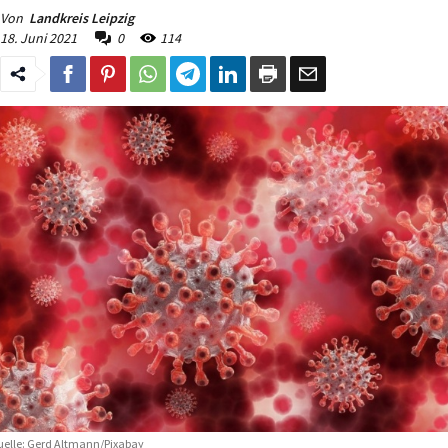
Von
Landkreis Leipzig
18. Juni 2021
0
114
elle: Gerd Altmann/Pixabay