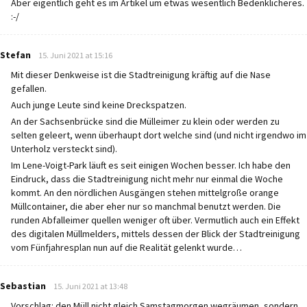
Aber eigentlich geht es im Artikel um etwas wesentlich Bedenklicheres.
:-/
says:
Stefan
15. Juni 2021 at 15:16
Mit dieser Denkweise ist die Stadtreinigung kräftig auf die Nase
gefallen.
Auch junge Leute sind keine Dreckspatzen.
An der Sachsenbrücke sind die Mülleimer zu klein oder werden zu
selten geleert, wenn überhaupt dort welche sind (und nicht irgendwo im
Unterholz versteckt sind).
Im Lene-Voigt-Park läuft es seit einigen Wochen besser. Ich habe den
Eindruck, dass die Stadtreinigung nicht mehr nur einmal die Woche
kommt. An den nördlichen Ausgängen stehen mittelgroße orange
Müllcontainer, die aber eher nur so manchmal benutzt werden. Die
runden Abfalleimer quellen weniger oft über. Vermutlich auch ein Effekt
des digitalen Müllmelders, mittels dessen der Blick der Stadtreinigung
vom Fünfjahresplan nun auf die Realität gelenkt wurde…
says:
Sebastian
15. Juni 2021 at 13:48
Vorschlag: den Müll nicht gleich Samstagmorgen wegräumen, sondern