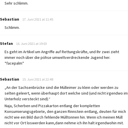
Sehr schlimm.
says:
Sebastian
17. Juni 2021 at 11:45
Schlimm.
says:
Stefan
16. Juni 2021 at 19:03
Es geht im Artikel um Angriffe auf Rettungskräfte, und Ihr zwei zieht
immer noch über die pöhse umweltverdreckende Jugend her.
*facepalm*
says:
Sebastian
15. Juni 2021 at 22:48
„An der Sachsenbrücke sind die Mülleimer zu klein oder werden zu
selten geleert, wenn überhaupt dort welche sind (und nicht irgendwo im
Unterholz versteckt sind).“
Naja, Scherben und Pizzakarton entlang der kompletten
Konsumierungsgebiete, den ganzen Rinnstein entlang, deuten für mich
nicht wie ein Bild durch fehlende Mülltonnen hin. Wenn ich meinen Müll
nicht vor Ort loswerden kann,dann nehme ich ihn halt irgendwohin mit.