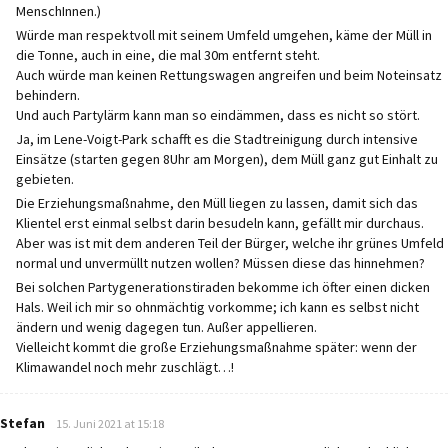
MenschInnen.)
Würde man respektvoll mit seinem Umfeld umgehen, käme der Müll in
die Tonne, auch in eine, die mal 30m entfernt steht.
Auch würde man keinen Rettungswagen angreifen und beim Noteinsatz
behindern.
Und auch Partylärm kann man so eindämmen, dass es nicht so stört.
Ja, im Lene-Voigt-Park schafft es die Stadtreinigung durch intensive
Einsätze (starten gegen 8Uhr am Morgen), dem Müll ganz gut Einhalt zu
gebieten.
Die Erziehungsmaßnahme, den Müll liegen zu lassen, damit sich das
Klientel erst einmal selbst darin besudeln kann, gefällt mir durchaus.
Aber was ist mit dem anderen Teil der Bürger, welche ihr grünes Umfeld
normal und unvermüllt nutzen wollen? Müssen diese das hinnehmen?
Bei solchen Partygenerationstiraden bekomme ich öfter einen dicken
Hals. Weil ich mir so ohnmächtig vorkomme; ich kann es selbst nicht
ändern und wenig dagegen tun. Außer appellieren.
Vielleicht kommt die große Erziehungsmaßnahme später: wenn der
Klimawandel noch mehr zuschlägt…!
says:
Stefan
15. Juni 2021 at 15:18