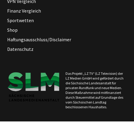
VPN Vergleich
Finanz Vergleich
Sportwetten
Shop
Haftungsausschluss/Disclaimer
Datenschutz
Das Projekt „LZ TV“ (LZ Television) der
LZ Medien GmbH wird gefördert durch
die Sächsische Landesanstalt für
privaten Rundfunk und neue Medien.
Diese Maßnahme wird mitfinanziert
durch Steuermittel auf Grundlage des
vom Sächsischen Landtag
beschlossenen Haushaltes.