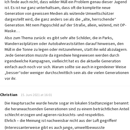
Ich finde auch nicht, dass wilder Müll ein Problem genau dieser Jugend
ist. Es ist nur ganz unterhaltsam, dass oft die komplette neue
Generation von gewissen Medien als wütende Umweltschützer
dargestellt wird, die ganz anders sei als die „alte, herrschende“
Generation. Mit nem Pappschild auf der Straße, allein, wütend, mit OP-
Maske…
Also zum Thema zurück: es gibt sehr alte Schilder, die in Parks,
Wanderrastplätzen oder Autobahnraststätten darauf hinweisen, den
Müll in die Tonne zu legen oder mitzunehmen, statt ihn wild abzulagern.
Jede Generation musste da irgendwie hingewiesen werden durch
irgendwelche Kampagnen, vielleicht hat es die aktuelle Generation
einfach auch noch vor sich. Warum sollte sie auch in irgendeiner Weise
„besser“oder weniger durchschnittlich sein als die vielen Generationen
vor ihr.
says:
Christian
15. Juni 2021 at 16:01
Die Hauptursache wurde heute sogar im lokalen Stadtanzeiger benannt:
die heranwachsenden Generationen sind zu einem beträchtlichen Anteil
schlecht erzogen und agieren rücksichts- und respektlos.
Ehrlich – die Meinung ist nachweisbar nicht aus der Luft gegriffen!
(Interessanterweise gibt es auch junge, umweltbewusste