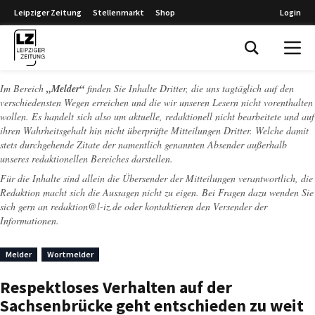
Leipziger Zeitung
Stellenmarkt
Shop
Login
Leipziger Zeitung
Im Bereich
„Melder“
finden Sie Inhalte Dritter, die uns tagtäglich auf den
verschiedensten Wegen erreichen und die wir unseren Lesern nicht vorenthalten
wollen. Es handelt sich also um aktuelle, redaktionell nicht bearbeitete und auf
ihren Wahrheitsgehalt hin nicht überprüfte Mitteilungen Dritter. Welche damit
stets durchgehende Zitate der namentlich genannten Absender außerhalb
unseres redaktionellen Bereiches darstellen.
Für die Inhalte sind allein die Übersender der Mitteilungen verantwortlich, die
Redaktion macht sich die Aussagen nicht zu eigen. Bei Fragen dazu wenden Sie
sich gern an
redaktion@l-iz.de
oder kontaktieren den Versender der
Informationen.
Melder
Wortmelder
Respektloses Verhalten auf der
Sachsenbrücke geht entschieden zu weit