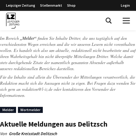
Leipziger Zeitung
Stellenmarkt
Shop
Login
Leipziger Zeitung
Im Bereich
„Melder“
finden Sie Inhalte Dritter, die uns tagtäglich auf den
verschiedensten Wegen erreichen und die wir unseren Lesern nicht vorenthalten
wollen. Es handelt sich also um aktuelle, redaktionell nicht bearbeitete und auf
ihren Wahrheitsgehalt hin nicht überprüfte Mitteilungen Dritter. Welche damit
stets durchgehende Zitate der namentlich genannten Absender außerhalb
unseres redaktionellen Bereiches darstellen.
Für die Inhalte sind allein die Übersender der Mitteilungen verantwortlich, die
Redaktion macht sich die Aussagen nicht zu eigen. Bei Fragen dazu wenden Sie
sich gern an
redaktion@l-iz.de
oder kontaktieren den Versender der
Informationen.
Melder
Wortmelder
Aktuelle Meldungen aus Delitzsch
Von
Große Kreisstadt Delitzsch