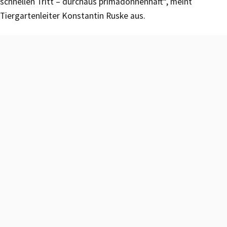
schnellen Tritt – durchaus primadonnenhaft“, meint
Tiergartenleiter Konstantin Ruske aus.