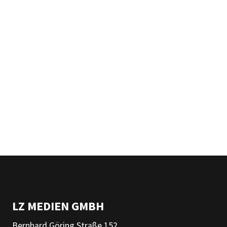
LZ MEDIEN GMBH
Bernhard Göring Straße 152