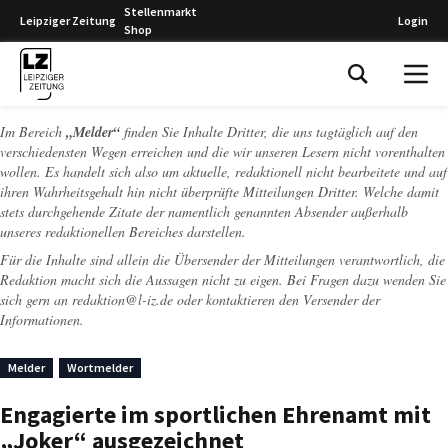
Stellenmarkt
Leipziger Zeitung
Login
Shop
Leipziger Zeitung
Im Bereich
„Melder“
finden Sie Inhalte Dritter, die uns tagtäglich auf den
verschiedensten Wegen erreichen und die wir unseren Lesern nicht vorenthalten
wollen. Es handelt sich also um aktuelle, redaktionell nicht bearbeitete und auf
ihren Wahrheitsgehalt hin nicht überprüfte Mitteilungen Dritter. Welche damit
stets durchgehende Zitate der namentlich genannten Absender außerhalb
unseres redaktionellen Bereiches darstellen.
Für die Inhalte sind allein die Übersender der Mitteilungen verantwortlich, die
Redaktion macht sich die Aussagen nicht zu eigen. Bei Fragen dazu wenden Sie
sich gern an
redaktion@l-iz.de
oder kontaktieren den Versender der
Informationen.
Melder
Wortmelder
Engagierte im sportlichen Ehrenamt mit
„Joker“ ausgezeichnet