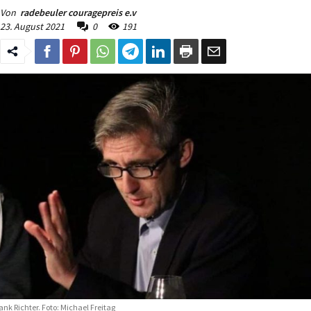
Von
radebeuler couragepreis e.v
23. August 2021
0
191
ank Richter. Foto: Michael Freitag