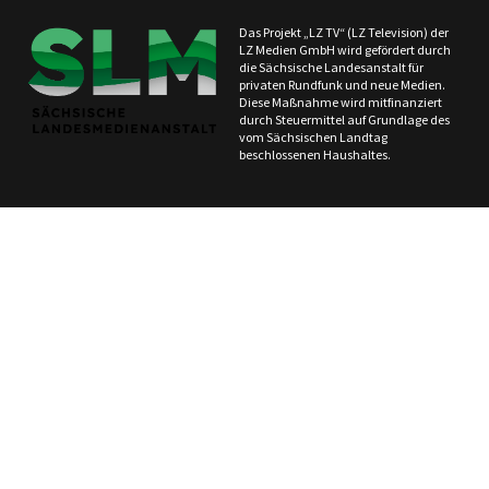
Das Projekt „LZ TV“ (LZ Television) der
LZ Medien GmbH wird gefördert durch
die Sächsische Landesanstalt für
privaten Rundfunk und neue Medien.
Diese Maßnahme wird mitfinanziert
durch Steuermittel auf Grundlage des
vom Sächsischen Landtag
beschlossenen Haushaltes.