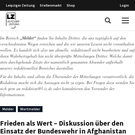
Leipziger Zeitung
Stellenmarkt
Shop
Login
Leipziger Zeitung
Im Bereich
„Melder“
finden Sie Inhalte Dritter, die uns tagtäglich auf den
verschiedensten Wegen erreichen und die wir unseren Lesern nicht vorenthalten
wollen. Es handelt sich also um aktuelle, redaktionell nicht bearbeitete und auf
ihren Wahrheitsgehalt hin nicht überprüfte Mitteilungen Dritter. Welche damit
stets durchgehende Zitate der namentlich genannten Absender außerhalb
unseres redaktionellen Bereiches darstellen.
Für die Inhalte sind allein die Übersender der Mitteilungen verantwortlich, die
Redaktion macht sich die Aussagen nicht zu eigen. Bei Fragen dazu wenden Sie
sich gern an
redaktion@l-iz.de
oder kontaktieren den Versender der
Informationen.
Melder
Wortmelder
Frieden als Wert – Diskussion über den
Einsatz der Bundeswehr in Afghanistan