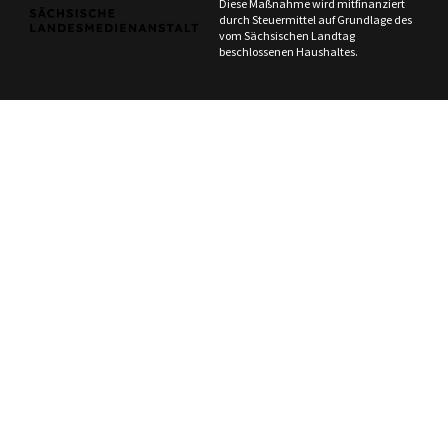
Diese Maßnahme wird mitfinanziert
durch Steuermittel auf Grundlage des
vom Sächsischen Landtag
beschlossenen Haushaltes.