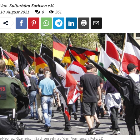
Von
Kulturbüro Sachsen e.V.
10. August 2021
0
361
e Neonazi-Szene ist in Sachsen sehr auf dem Vormarsch. Foto: LZ