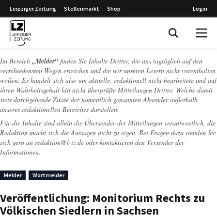
Leipziger Zeitung
Stellenmarkt
Shop
Login
Leipziger Zeitung
Im Bereich
„Melder“
finden Sie Inhalte Dritter, die uns tagtäglich auf den
verschiedensten Wegen erreichen und die wir unseren Lesern nicht vorenthalten
wollen. Es handelt sich also um aktuelle, redaktionell nicht bearbeitete und auf
ihren Wahrheitsgehalt hin nicht überprüfte Mitteilungen Dritter. Welche damit
stets durchgehende Zitate der namentlich genannten Absender außerhalb
unseres redaktionellen Bereiches darstellen.
Für die Inhalte sind allein die Übersender der Mitteilungen verantwortlich, die
Redaktion macht sich die Aussagen nicht zu eigen. Bei Fragen dazu wenden Sie
sich gern an
redaktion@l-iz.de
oder kontaktieren den Versender der
Informationen.
Melder
Wortmelder
Veröffentlichung: Monitorium Rechts zu
Völkischen Siedlern in Sachsen