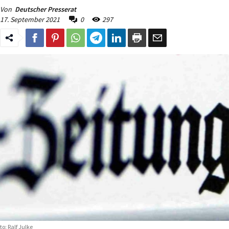
Von
Deutscher Presserat
17. September 2021
0
297
to: Ralf Julke