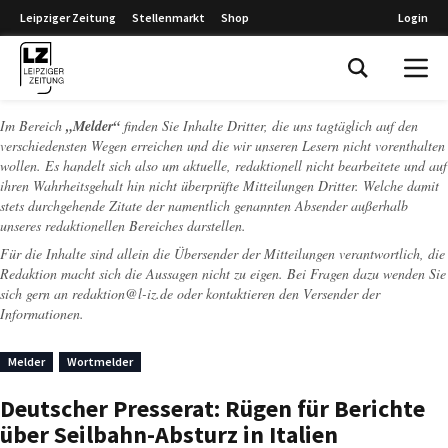
Leipziger Zeitung
Stellenmarkt
Shop
Login
Leipziger Zeitung
Im Bereich
„Melder“
finden Sie Inhalte Dritter, die uns tagtäglich auf den
verschiedensten Wegen erreichen und die wir unseren Lesern nicht vorenthalten
wollen. Es handelt sich also um aktuelle, redaktionell nicht bearbeitete und auf
ihren Wahrheitsgehalt hin nicht überprüfte Mitteilungen Dritter. Welche damit
stets durchgehende Zitate der namentlich genannten Absender außerhalb
unseres redaktionellen Bereiches darstellen.
Für die Inhalte sind allein die Übersender der Mitteilungen verantwortlich, die
Redaktion macht sich die Aussagen nicht zu eigen. Bei Fragen dazu wenden Sie
sich gern an
redaktion@l-iz.de
oder kontaktieren den Versender der
Informationen.
Melder
Wortmelder
Deutscher Presserat: Rügen für Berichte
über Seilbahn-Absturz in Italien