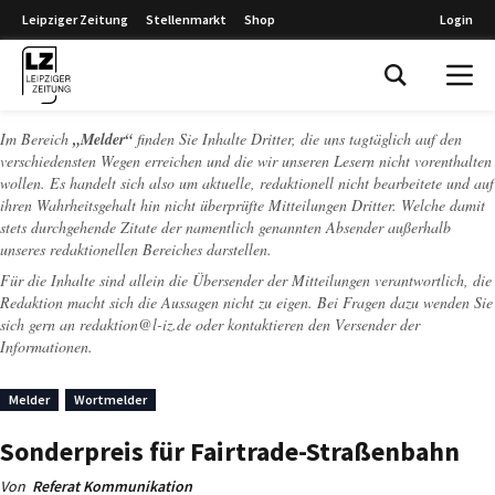
Leipziger Zeitung
Stellenmarkt
Shop
Login
Leipziger Zeitung
Im Bereich
„Melder“
finden Sie Inhalte Dritter, die uns tagtäglich auf den
verschiedensten Wegen erreichen und die wir unseren Lesern nicht vorenthalten
wollen. Es handelt sich also um aktuelle, redaktionell nicht bearbeitete und auf
ihren Wahrheitsgehalt hin nicht überprüfte Mitteilungen Dritter. Welche damit
stets durchgehende Zitate der namentlich genannten Absender außerhalb
unseres redaktionellen Bereiches darstellen.
Für die Inhalte sind allein die Übersender der Mitteilungen verantwortlich, die
Redaktion macht sich die Aussagen nicht zu eigen. Bei Fragen dazu wenden Sie
sich gern an
redaktion@l-iz.de
oder kontaktieren den Versender der
Informationen.
Melder
Wortmelder
Sonderpreis für Fairtrade-Straßenbahn
Von
Referat Kommunikation