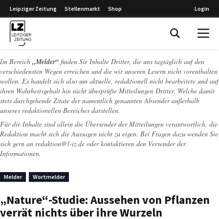
Leipziger Zeitung
Stellenmarkt
Shop
Login
Leipziger Zeitung
Im Bereich
„Melder“
finden Sie Inhalte Dritter, die uns tagtäglich auf den
verschiedensten Wegen erreichen und die wir unseren Lesern nicht vorenthalten
wollen. Es handelt sich also um aktuelle, redaktionell nicht bearbeitete und auf
ihren Wahrheitsgehalt hin nicht überprüfte Mitteilungen Dritter. Welche damit
stets durchgehende Zitate der namentlich genannten Absender außerhalb
unseres redaktionellen Bereiches darstellen.
Für die Inhalte sind allein die Übersender der Mitteilungen verantwortlich, die
Redaktion macht sich die Aussagen nicht zu eigen. Bei Fragen dazu wenden Sie
sich gern an
redaktion@l-iz.de
oder kontaktieren den Versender der
Informationen.
Melder
Wortmelder
„Nature“-Studie: Aussehen von Pflanzen
verrät nichts über ihre Wurzeln