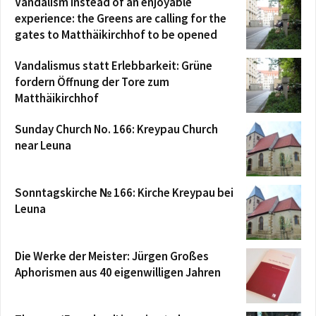
Vandalism instead of an enjoyable
experience: the Greens are calling for the
gates to Matthäikirchhof to be opened
Vandalismus statt Erlebbarkeit: Grüne
fordern Öffnung der Tore zum
Matthäikirchhof
Sunday Church No. 166: Kreypau Church
near Leuna
Sonntagskirche № 166: Kirche Kreypau bei
Leuna
Die Werke der Meister: Jürgen Großes
Aphorismen aus 40 eigenwilligen Jahren