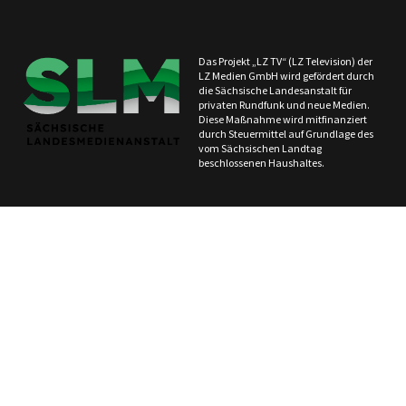
Das Projekt „LZ TV“ (LZ Television) der
LZ Medien GmbH wird gefördert durch
die Sächsische Landesanstalt für
privaten Rundfunk und neue Medien.
Diese Maßnahme wird mitfinanziert
durch Steuermittel auf Grundlage des
vom Sächsischen Landtag
beschlossenen Haushaltes.