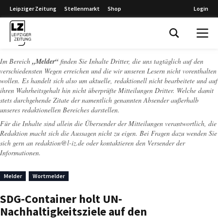
Leipziger Zeitung
Stellenmarkt
Shop
Login
Leipziger Zeitung
Im Bereich
„Melder“
finden Sie Inhalte Dritter, die uns tagtäglich auf den
verschiedensten Wegen erreichen und die wir unseren Lesern nicht vorenthalten
wollen. Es handelt sich also um aktuelle, redaktionell nicht bearbeitete und auf
ihren Wahrheitsgehalt hin nicht überprüfte Mitteilungen Dritter. Welche damit
stets durchgehende Zitate der namentlich genannten Absender außerhalb
unseres redaktionellen Bereiches darstellen.
Für die Inhalte sind allein die Übersender der Mitteilungen verantwortlich, die
Redaktion macht sich die Aussagen nicht zu eigen. Bei Fragen dazu wenden Sie
sich gern an
redaktion@l-iz.de
oder kontaktieren den Versender der
Informationen.
Melder
Wortmelder
SDG-Container holt UN-
Nachhaltigkeitsziele auf den