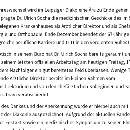
hreswechsel wird im Leipziger Diako eine Ära zu Ende gehen.
prägte Dr. Ulrich Socha die medizinischen Geschicke des im 
legenen Krankenhauses als Ärztlicher Direktor und als Chefar
urgie und Orthopädie. Ende Dezember beendet der 67-jährige
greiche berufliche Karriere und tritt in den verdienten Ruhest
tisch in seinem Büro hat Dr. Ulrich Socha bereits geräumt u
n seinem letzten offiziellen Arbeitstag am heutigen Freitag, 
dem Nachfolger ein gut bereitetes Feld überlassen. Wenige 
nde Ärztliche Direktor bereits im kleinen Rahmen vom
sdirektorium und von den chefärztlichen Kolleginnen und K
nik-Team verabschiedet.
n des Dankes und der Anerkennung wurde er hierbei auch mi
z der Diakonie ausgezeichnet. Aufgrund der aktuellen Pand
ter Festakt sowie ein medizinisches Symposium zu seinen Eh