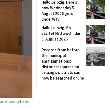
Hello Leipzig: Here’s
how Wednesday 5
August 2026 gets
underway
Hallo Leipzig: So
startet Mittwoch, der
5. August 2026
Records from before
the municipal
amalgamations:
Historical sources on
Leipzig’s districts can
now be searched online
 Jahreswechsel in den