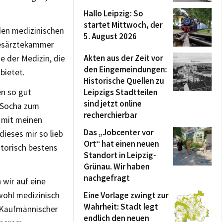
Hallo Leipzig: So
startet Mittwoch, der
 den medizinischen
5. August 2026
desärztekammer
Akten aus der Zeit vor
e der Medizin, die
den Eingemeindungen:
bietet.
Historische Quellen zu
en so gut
Leipzigs Stadtteilen
sind jetzt online
h Socha zum
recherchierbar
h mit meinen
Das „Jobcenter vor
dieses mir so lieb
Ort“ hat einen neuen
torisch bestens
Standort in Leipzig-
Grünau. Wir haben
nachgefragt
 wir auf eine
wohl medizinisch
Eine Vorlage zwingt zur
Wahrheit: Stadt legt
s Kaufmännischer
endlich den neuen