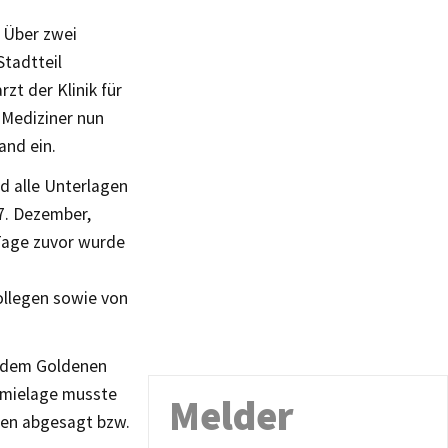
 Über zwei
Stadtteil
zt der Klinik für
 Mediziner nun
and ein.
nd alle Unterlagen
17. Dezember,
Tage zuvor wurde
ollegen sowie von
t dem Goldenen
emielage musste
Melder
ren abgesagt bzw.