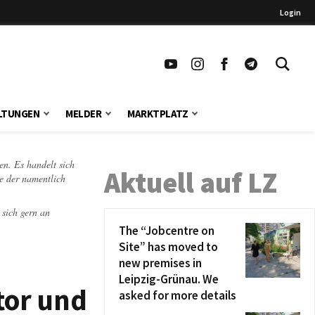
Login
LTUNGEN
MELDER
MARKTPLATZ
en. Es handelt sich
Aktuell auf LZ
te der namentlich
 sich gern an
The “Jobcentre on
Site” has moved to
new premises in
Leipzig-Grünau. We
tor und
asked for more details