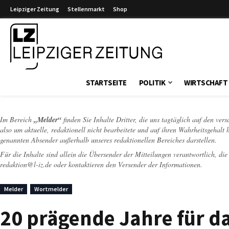
Leipziger Zeitung
Stellenmarkt
Shop
Leipziger Zeitung
STARTSEITE
POLITIK
WIRTSCHAFT
Im Bereich
„Melder“
finden Sie Inhalte Dritter, die uns tagtäglich auf den ver
also um aktuelle, redaktionell nicht bearbeitete und auf ihren Wahrheitsgehalt 
genannten Absender außerhalb unseres redaktionellen Bereiches darstellen.
Für die Inhalte sind allein die Übersender der Mitteilungen verantwortlich, di
redaktion@l-iz.de
oder kontaktieren den Versender der Informationen.
Melder
Wortmelder
20 prägende Jahre für da