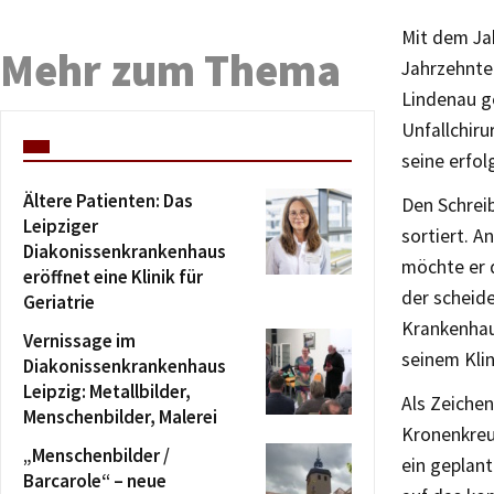
Mit dem Ja
Mehr zum Thema
Jahrzehnte 
Lindenau ge
Unfallchir
seine erfol
Ältere Patienten: Das
Den Schreib
Leipziger
sortiert. A
Diakonissenkrankenhaus
möchte er 
eröffnet eine Klinik für
der scheide
Geriatrie
Krankenhau
Vernissage im
seinem Kli
Diakonissenkrankenhaus
Leipzig: Metallbilder,
Als Zeiche
Menschenbilder, Malerei
Kronenkreu
„Menschenbilder /
ein geplan
Barcarole“ – neue