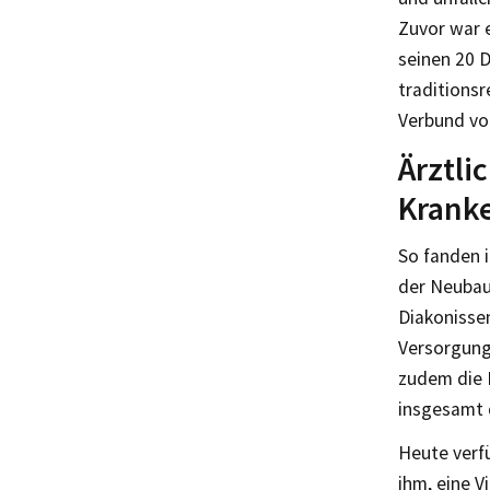
Zuvor war e
seinen 20 D
traditions
Verbund v
Ärztl
Kranke
So fanden i
der Neubau
Diakonisse
Versorgungs
zudem die E
insgesamt 
Heute verfü
ihm, eine V