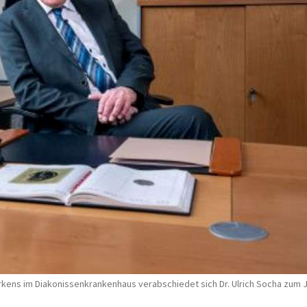
Wirkens im Diakonissenkrankenhaus verabschiedet sich Dr. Ulrich Socha zum