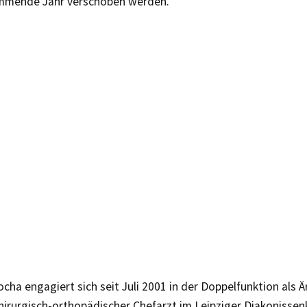
mmende Jahr verschoben werden.
Socha engagiert sich seit Juli 2001 in der Doppelfunktion als Ä
hirurgisch-orthopädischer Chefarzt im Leipziger Diakonisse