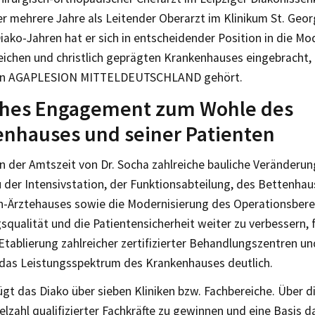
r mehrere Jahre als Leitender Oberarzt im Klinikum St. Georg
iako-Jahren hat er sich in entscheidender Position in die Mo
reichen und christlich geprägten Krankenhauses eingebracht
on AGAPLESION MITTELDEUTSCHLAND gehört.
iches Engagement zum Wohle des
nhauses und seiner Patienten
n der Amtszeit von Dr. Socha zahlreiche bauliche Veränderu
 der Intensivstation, der Funktionsabteilung, des Bettenha
n-Ärztehauses sowie die Modernisierung des Operationsbere
qualität und die Patientensicherheit weiter zu verbessern, f
tablierung zahlreicher zertifizierter Behandlungszentren un
das Leistungsspektrum des Krankenhauses deutlich.
gt das Diako über sieben Kliniken bzw. Fachbereiche. Über d
ielzahl qualifizierter Fachkräfte zu gewinnen und eine Basis d