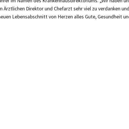
ührer im Namen des Krankenhausdirektoriums. „Wir haben u
n Ärztlichen Direktor und Chefarzt sehr viel zu verdanken u
 neuen Lebensabschnitt von Herzen alles Gute, Gesundheit u