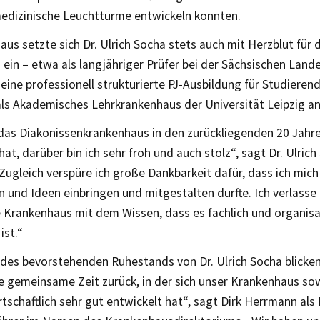
medizinische Leuchttürme entwickeln konnten.
aus setzte sich Dr. Ulrich Socha stets auch mit Herzblut für
ein – etwa als langjähriger Prüfer bei der Sächsischen Lan
eine professionell strukturierte PJ-Ausbildung für Studierend
als Akademisches Lehrkrankenhaus der Universität Leipzig an
 das Diakonissenkrankenhaus in den zurückliegenden 20 Jahr
hat, darüber bin ich sehr froh und auch stolz“, sagt Dr. Ulric
Zugleich verspüre ich große Dankbarkeit dafür, dass ich mic
 und Ideen einbringen und mitgestalten durfte. Ich verlasse 
Krankenhaus mit dem Wissen, dass es fachlich und organisa
ist.“
 des bevorstehenden Ruhestands von Dr. Ulrich Socha blicken
he gemeinsame Zeit zurück, in der sich unser Krankenhaus so
rtschaftlich sehr gut entwickelt hat“, sagt Dirk Herrmann al