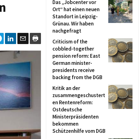
Das „Jobcenter vor
en
Ort“ hat einen neuen
Standort in Leipzig-
Grünau. Wir haben
nachgefragt
Criticism of the
cobbled-together
pension reform: East
German minister-
presidents receive
backing from the DGB
Kritik an der
zusammengeschustert
en Rentenreform:
Ostdeutsche
Ministerpräsidenten
bekommen
Schützenhilfe vom DGB