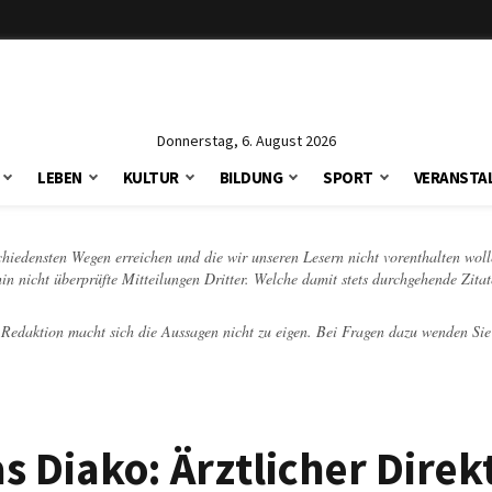
Donnerstag, 6. August 2026
LEBEN
KULTUR
BILDUNG
SPORT
VERANSTA
schiedensten Wegen erreichen und die wir unseren Lesern nicht vorenthalten woll
hin nicht überprüfte Mitteilungen Dritter. Welche damit stets durchgehende Zita
e Redaktion macht sich die Aussagen nicht zu eigen. Bei Fragen dazu wenden Sie
s Diako: Ärztlicher Direk