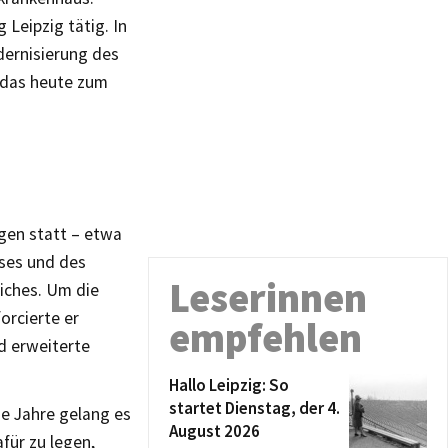
 Leipzig tätig. In
dernisierung des
, das heute zum
ngen statt – etwa
uses und des
Leserinnen
iches. Um die
orcierte er
empfehlen
d erweiterte
Hallo Leipzig: So
startet Dienstag, der 4.
ie Jahre gelang es
August 2026
afür zu legen,