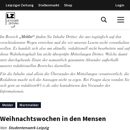
Leipziger Zeitung
Stellenmarkt
Shop
Login
Leipziger Zeitung
Im Bereich
„Melder“
finden Sie Inhalte Dritter, die uns tagtäglich auf den
verschiedensten Wegen erreichen und die wir unseren Lesern nicht vorenthalten
wollen. Es handelt sich also um aktuelle, redaktionell nicht bearbeitete und auf
ihren Wahrheitsgehalt hin nicht überprüfte Mitteilungen Dritter. Welche damit
stets durchgehende Zitate der namentlich genannten Absender außerhalb
unseres redaktionellen Bereiches darstellen.
Für die Inhalte sind allein die Übersender der Mitteilungen verantwortlich, die
Redaktion macht sich die Aussagen nicht zu eigen. Bei Fragen dazu wenden Sie
sich gern an
redaktion@l-iz.de
oder kontaktieren den Versender der
Informationen.
Melder
Wortmelder
Weihnachtswochen in den Mensen
Von
Studentenwerk Leipzig