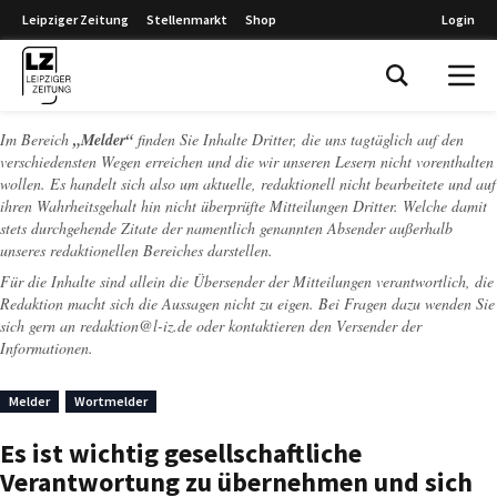
Leipziger Zeitung
Stellenmarkt
Shop
Login
Leipziger Zeitung
Im Bereich
„Melder“
finden Sie Inhalte Dritter, die uns tagtäglich auf den
verschiedensten Wegen erreichen und die wir unseren Lesern nicht vorenthalten
wollen. Es handelt sich also um aktuelle, redaktionell nicht bearbeitete und auf
ihren Wahrheitsgehalt hin nicht überprüfte Mitteilungen Dritter. Welche damit
stets durchgehende Zitate der namentlich genannten Absender außerhalb
unseres redaktionellen Bereiches darstellen.
Für die Inhalte sind allein die Übersender der Mitteilungen verantwortlich, die
Redaktion macht sich die Aussagen nicht zu eigen. Bei Fragen dazu wenden Sie
sich gern an
redaktion@l-iz.de
oder kontaktieren den Versender der
Informationen.
Melder
Wortmelder
Es ist wichtig gesellschaftliche
Verantwortung zu übernehmen und sich