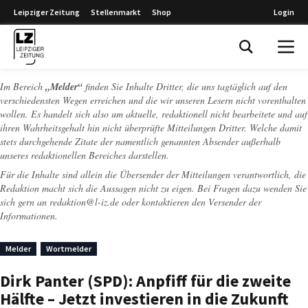
Leipziger Zeitung
Stellenmarkt
Shop
Login
Leipziger Zeitung
Im Bereich
„Melder“
finden Sie Inhalte Dritter, die uns tagtäglich auf den
verschiedensten Wegen erreichen und die wir unseren Lesern nicht vorenthalten
wollen. Es handelt sich also um aktuelle, redaktionell nicht bearbeitete und auf
ihren Wahrheitsgehalt hin nicht überprüfte Mitteilungen Dritter. Welche damit
stets durchgehende Zitate der namentlich genannten Absender außerhalb
unseres redaktionellen Bereiches darstellen.
Für die Inhalte sind allein die Übersender der Mitteilungen verantwortlich, die
Redaktion macht sich die Aussagen nicht zu eigen. Bei Fragen dazu wenden Sie
sich gern an
redaktion@l-iz.de
oder kontaktieren den Versender der
Informationen.
Melder
Wortmelder
Dirk Panter (SPD): Anpfiff für die zweite
Hälfte – Jetzt investieren in die Zukunft