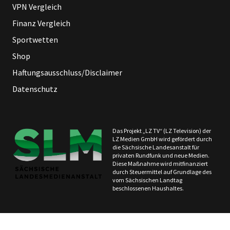
VPN Vergleich
Finanz Vergleich
Sportwetten
Shop
Haftungsausschluss/Disclaimer
Datenschutz
Das Projekt „LZ TV“ (LZ Television) der
LZ Medien GmbH wird gefördert durch
die Sächsische Landesanstalt für
privaten Rundfunk und neue Medien.
Diese Maßnahme wird mitfinanziert
durch Steuermittel auf Grundlage des
vom Sächsischen Landtag
beschlossenen Haushaltes.