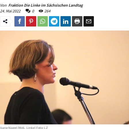
Von
Fraktion Die Linke im Sächsischen Landtag
24. Mai 2022
0
264
liane Nagel (MdL, Linke) Foto: LZ