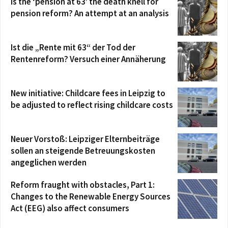
Is the ‘pension at 63’ the death knell for
pension reform? An attempt at an analysis
Ist die „Rente mit 63“ der Tod der
Rentenreform? Versuch einer Annäherung
New initiative: Childcare fees in Leipzig to
be adjusted to reflect rising childcare costs
Neuer Vorstoß: Leipziger Elternbeiträge
sollen an steigende Betreuungskosten
angeglichen werden
Reform fraught with obstacles, Part 1:
Changes to the Renewable Energy Sources
Act (EEG) also affect consumers