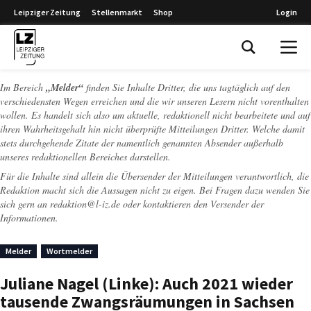
Leipziger Zeitung
Stellenmarkt
Shop
Login
Leipziger Zeitung
Im Bereich
„Melder“
finden Sie Inhalte Dritter, die uns tagtäglich auf den
verschiedensten Wegen erreichen und die wir unseren Lesern nicht vorenthalten
wollen. Es handelt sich also um aktuelle, redaktionell nicht bearbeitete und auf
ihren Wahrheitsgehalt hin nicht überprüfte Mitteilungen Dritter. Welche damit
stets durchgehende Zitate der namentlich genannten Absender außerhalb
unseres redaktionellen Bereiches darstellen.
Für die Inhalte sind allein die Übersender der Mitteilungen verantwortlich, die
Redaktion macht sich die Aussagen nicht zu eigen. Bei Fragen dazu wenden Sie
sich gern an
redaktion@l-iz.de
oder kontaktieren den Versender der
Informationen.
Melder
Wortmelder
Juliane Nagel (Linke): Auch 2021 wieder
tausende Zwangsräumungen in Sachsen