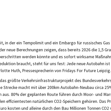
eit, in der ein Tempolimit und ein Embargo für russisches Gas 
 der neue Berechnungen zeigen, dass bereits 2026 die 1,5 Gr
berschritten werden könnte und es sofort wirksame Maßnah
duktion braucht, steht für uns fest: Jede neue Autobahn ist 
rlotte Huth, Pressesprecherin von Fridays For Future Leipzig.
t das größte Verkehrsinfrastrukturprojekt des Bundesverkeh
te Strecke macht mit über 200km Autobahn-Neubau circa 25
 aus. 80% der geplanten Route führen durch Moor- und Mar
en effizientesten natürlichen CO2-Speichern gehören. Das Pr
Euro kosten und alleine durch den Bau Millionen Tonnen CO2