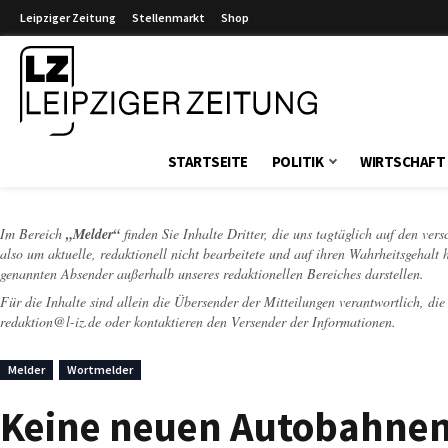
Leipziger Zeitung
Stellenmarkt
Shop
Leipziger Zeitung
STARTSEITE
POLITIK
WIRTSCHAFT
Im Bereich
„Melder“
finden Sie Inhalte Dritter, die uns tagtäglich auf den ver
also um aktuelle, redaktionell nicht bearbeitete und auf ihren Wahrheitsgehalt 
genannten Absender außerhalb unseres redaktionellen Bereiches darstellen.
Für die Inhalte sind allein die Übersender der Mitteilungen verantwortlich, di
redaktion@l-iz.de
oder kontaktieren den Versender der Informationen.
Melder
Wortmelder
Keine neuen Autobahnen!