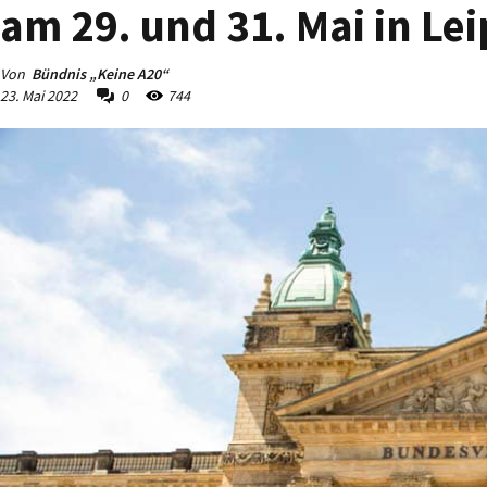
am 29. und 31. Mai in Lei
Von
Bündnis „Keine A20“
23. Mai 2022
0
744