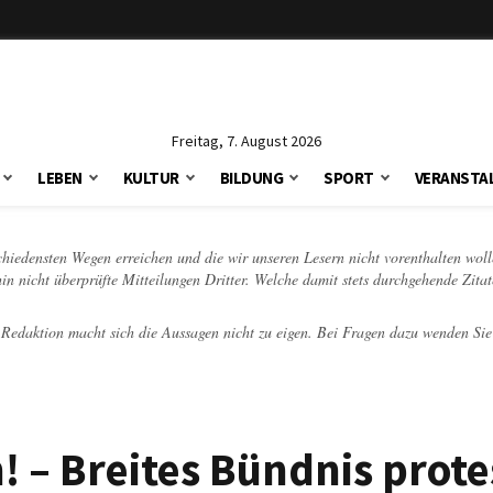
Freitag, 7. August 2026
LEBEN
KULTUR
BILDUNG
SPORT
VERANSTA
schiedensten Wegen erreichen und die wir unseren Lesern nicht vorenthalten woll
hin nicht überprüfte Mitteilungen Dritter. Welche damit stets durchgehende Zita
e Redaktion macht sich die Aussagen nicht zu eigen. Bei Fragen dazu wenden Sie
 – Breites Bündnis prote