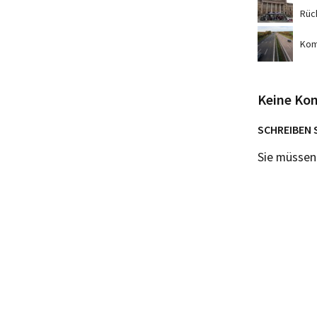
Rüc
Komm
Keine Ko
SCHREIBEN 
Sie müsse