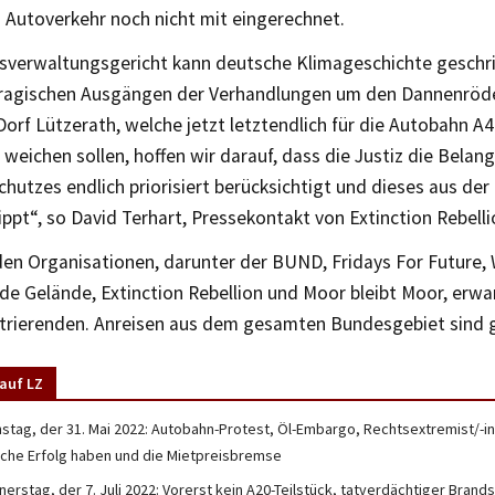
 Autoverkehr noch nicht mit eingerechnet.
verwaltungsgericht kann deutsche Klimageschichte geschr
ragischen Ausgängen der Verhandlungen um den Dannenröde
Dorf Lützerath, welche jetzt letztendlich für die Autobahn A
weichen sollen, hoffen wir darauf, dass die Justiz die Bela
hutzes endlich priorisiert berücksichtigt und dieses aus der 
ppt“, so David Terhart, Pressekontakt von Extinction Rebelli
den Organisationen, darunter der BUND, Fridays For Future, 
de Gelände, Extinction Rebellion und Moor bleibt Moor, erwar
rierenden. Anreisen aus dem gesamten Bundesgebiet sind g
auf LZ
nstag, der 31. Mai 2022: Autobahn-Protest, Öl-Embargo, Rechtsextremist/-inn
che Erfolg haben und die Mietpreisbremse
erstag, der 7. Juli 2022: Vorerst kein A20-Teilstück, tatverdächtiger Brand