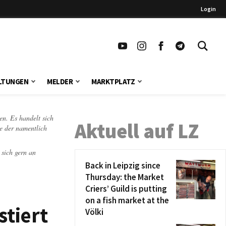
Login
LTUNGEN
MELDER
MARKTPLATZ
en. Es handelt sich
Aktuell auf LZ
te der namentlich
 sich gern an
Back in Leipzig since
Thursday: the Market
Criers’ Guild is putting
on a fish market at the
stiert
Völki