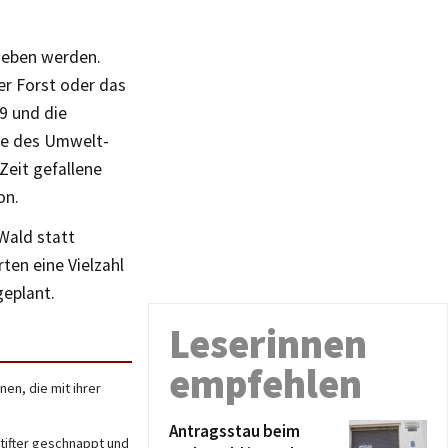
ieben werden.
r Forst oder das
49 und die
nge des Umwelt-
Zeit gefallene
on.
Wald statt
ten eine Vielzahl
eplant.
Leserinnen
empfehlen
en, die mit ihrer
Antragsstau beim
stifter geschnappt und