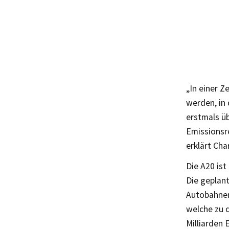
„In einer Z
werden, in
erstmals ü
Emissionsre
erklärt Cha
Die A20 is
Die geplan
Autobahnen
welche zu d
Milliarden 