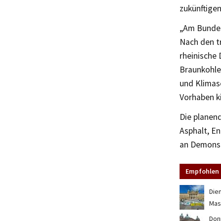
zukünftigen
„Am Bundes
Nach den t
rheinische 
Braunkohle 
und Klimasc
Vorhaben ki
Die planen
Asphalt, En
an Demonst
Empfohlen 
Die
Mas
Donn