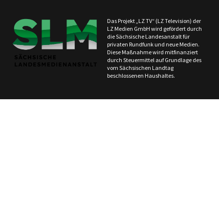
Das Projekt „LZ TV“ (LZ Television) der
LZ Medien GmbH wird gefördert durch
die Sächsische Landesanstalt für
privaten Rundfunk und neue Medien.
Diese Maßnahme wird mitfinanziert
durch Steuermittel auf Grundlage des
vom Sächsischen Landtag
beschlossenen Haushaltes.