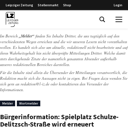
Leipziger Zeitung
Stellenmarkt
Shop
Login
Leipziger Zeitung
Im Bereich
„Melder“
finden Sie Inhalte Dritter, die uns tagtäglich auf den
verschiedensten Wegen erreichen und die wir unseren Lesern nicht vorenthalten
wollen. Es handelt sich also um aktuelle, redaktionell nicht bearbeitete und auf
ihren Wahrheitsgehalt hin nicht überprüfte Mitteilungen Dritter. Welche damit
stets durchgehende Zitate der namentlich genannten Absender außerhalb
unseres redaktionellen Bereiches darstellen.
Für die Inhalte sind allein die Übersender der Mitteilungen verantwortlich, die
Redaktion macht sich die Aussagen nicht zu eigen. Bei Fragen dazu wenden Sie
sich gern an
redaktion@l-iz.de
oder kontaktieren den Versender der
Informationen.
Melder
Wortmelder
Bürgerinformation: Spielplatz Schulze-
Delitzsch-Straße wird erneuert