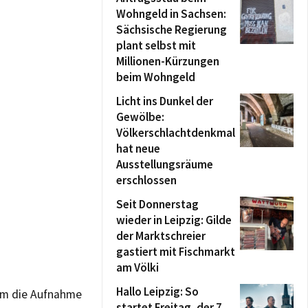
Wohngeld in Sachsen:
Sächsische Regierung
plant selbst mit
Millionen-Kürzungen
beim Wohngeld
Licht ins Dunkel der
Gewölbe:
Völkerschlachtdenkmal
hat neue
Ausstellungsräume
erschlossen
Seit Donnerstag
wieder in Leipzig: Gilde
der Marktschreier
gastiert mit Fischmarkt
am Völki
Hallo Leipzig: So
 um die Aufnahme
startet Freitag, der 7.