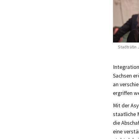
Stadträtin 
Integratio
Sachsen er
an verschi
ergriffen 
Mit der As
staatliche
die Abscha
eine verst