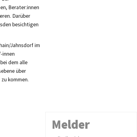
ten, Berater:innen
ieren. Darüber
esden besichtigen
hain/Jahnsdorf im
/-innen
 bei dem alle
sebene über
h zu kommen.
Melder