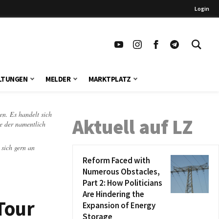
Login
LTUNGEN
MELDER
MARKTPLATZ
en. Es handelt sich
Aktuell auf LZ
te der namentlich
 sich gern an
Reform Faced with
Numerous Obstacles,
Part 2: How Politicians
Are Hindering the
Tour
Expansion of Energy
Storage