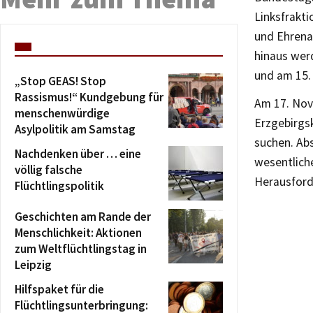
Linksfrakti
und Ehrenam
hinaus wer
und am 15.
„Stop GEAS! Stop
Rassismus!“ Kundgebung für
Am 17. Nov
menschenwürdige
Erzgebirgs
Asylpolitik am Samstag
suchen. Abs
Nachdenken über … eine
wesentlich
völlig falsche
Herausford
Flüchtlingspolitik
Geschichten am Rande der
Menschlichkeit: Aktionen
zum Weltflüchtlingstag in
Leipzig
Hilfspaket für die
Flüchtlingsunterbringung: