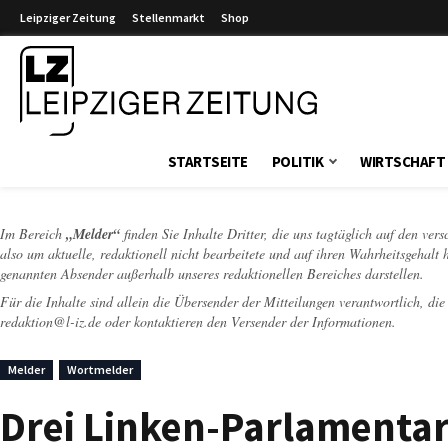
Leipziger Zeitung
Stellenmarkt
Shop
Leipziger Zeitung
STARTSEITE
POLITIK
WIRTSCHAFT
Im Bereich
„Melder“
finden Sie Inhalte Dritter, die uns tagtäglich auf den ver
also um aktuelle, redaktionell nicht bearbeitete und auf ihren Wahrheitsgehalt 
genannten Absender außerhalb unseres redaktionellen Bereiches darstellen.
Für die Inhalte sind allein die Übersender der Mitteilungen verantwortlich, di
redaktion@l-iz.de
oder kontaktieren den Versender der Informationen.
Melder
Wortmelder
Drei Linken-Parlamentar