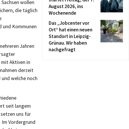
n Sachsen wollen
August 2026, ins
chern, die täglich
Wochenende
e
Das „Jobcenter vor
nd und Kommunen
Ort“ hat einen neuen
Standort in Leipzig-
Grünau. Wir haben
 mehreren Jahren
nachgefragt
ersagter
mit Aktiven in
aßnahmen derzeit
d und welche noch
chiedene
rt seit langem
setzen uns für
. Im Vordergrund