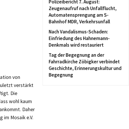
Polizeibericht 7. August:
Zeugenaufruf nach Unfallflucht,
Automatensprengung am S-
Bahnhof MDR, Verkehrsunfall
Nach Vandalismus-Schaden:
Einfriedung des Hahnemann-
Denkmals wird restauriert
Tag der Begegnung an der
Fahrradkirche Zöbigker verbindet
Geschichte, Erinnerungskultur und
Begegnung
uation von
uletzt verstärkt
igt. Die
dass wohl kaum
r ankommt. Daher
g im Mosaik e.V.