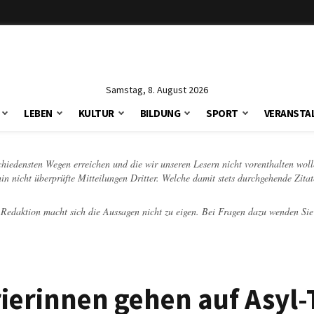
Samstag, 8. August 2026
LEBEN
KULTUR
BILDUNG
SPORT
VERANSTA
schiedensten Wegen erreichen und die wir unseren Lesern nicht vorenthalten woll
hin nicht überprüfte Mitteilungen Dritter. Welche damit stets durchgehende Zita
e Redaktion macht sich die Aussagen nicht zu eigen. Bei Fragen dazu wenden Sie
ierinnen gehen auf Asyl-