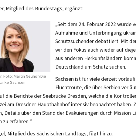
er, Mitglied des Bundestags, ergänzt:
„Seit dem 24. Februar 2022 wurde vo
Aufnahme und Unterbringung ukrain
Schutzsuchender debattiert. Mit der
wir den Fokus auch wieder auf dieje
aus anderen Herkunftsländern kom
Deutschland um Schutz suchen.
r. Foto: Martin Neuhof/Die
Sachsen ist für viele derzeit vorläu
Linke Sachsen
Fluchtroute, die über Serbien verläuf
uf die Berichte der Seebrücke Dresden, welche die Kontrolle
zei am Dresdner Hauptbahnhof intensiv beobachtet haben. Z
n, Details über den Stand der Evakuierungen durch Mission Li
 zu erfahren.“
el, Mitglied des Sächsischen Landtags, fügt hinzu: