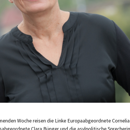
menden Woche reisen die Linke Europaabgeordnete Cornelia 
abgeordnete Clara Bünger und die asylpolitische Sprecherin