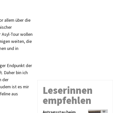
r allem über die
ischer
 Asyl-Tour wollen
nigen weiten, die
men und in
figer Endpunkt der
t. Daher bin ich
n der
Leserinnen
udem ist es mir
feline aus
empfehlen
Antragsstau beim