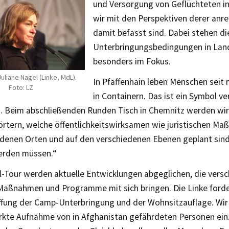
und Versorgung von Geflüchteten i
wir mit den Perspektiven derer anrei
damit befasst sind. Dabei stehen di
Unterbringungsbedingungen in La
besonders im Fokus.
Juliane Nagel (Linke, MdL).
In Pfaffenhain leben Menschen seit
Foto: LZ
in Containern. Das ist ein Symbol v
n. Beim abschließenden Runden Tisch in Chemnitz werden wir 
örtern, welche öffentlichkeitswirksamen wie juristischen M
edenen Orten und auf den verschiedenen Ebenen geplant sin
werden müssen.“
yl-Tour werden aktuelle Entwicklungen abgeglichen, die vers
 Maßnahmen und Programme mit sich bringen. Die Linke forde
ffung der Camp-Unterbringung und der Wohnsitzauflage. Wir 
ärkte Aufnahme von in Afghanistan gefährdeten Personen ein