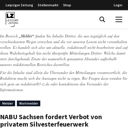
Leipziger Zeitung
Stellenmarkt
Shop
Login
Leipziger Zeitung
Im Bereich
„Melder“
finden Sie Inhalte Dritter, die uns tagtäglich auf den
verschiedensten Wegen erreichen und die wir unseren Lesern nicht vorenthalten
wollen. Es handelt sich also um aktuelle, redaktionell nicht bearbeitete und auf
ihren Wahrheitsgehalt hin nicht überprüfte Mitteilungen Dritter. Welche damit
stets durchgehende Zitate der namentlich genannten Absender außerhalb
unseres redaktionellen Bereiches darstellen.
Für die Inhalte sind allein die Übersender der Mitteilungen verantwortlich, die
Redaktion macht sich die Aussagen nicht zu eigen. Bei Fragen dazu wenden Sie
sich gern an
redaktion@l-iz.de
oder kontaktieren den Versender der
Informationen.
Melder
Wortmelder
NABU Sachsen fordert Verbot von
privatem Silvesterfeuerwerk