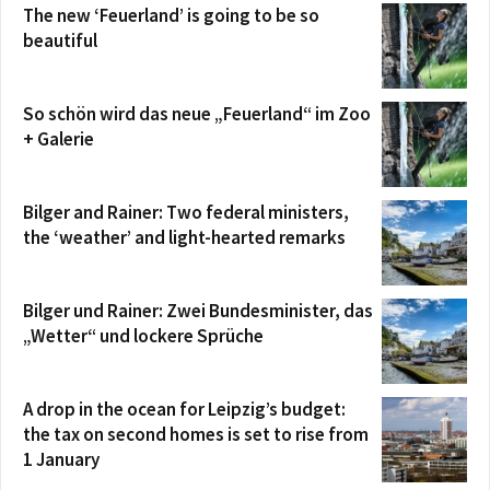
The new ‘Feuerland’ is going to be so
beautiful
So schön wird das neue „Feuerland“ im Zoo
+ Galerie
Bilger and Rainer: Two federal ministers,
the ‘weather’ and light-hearted remarks
Bilger und Rainer: Zwei Bundesminister, das
„Wetter“ und lockere Sprüche
A drop in the ocean for Leipzig’s budget:
the tax on second homes is set to rise from
1 January