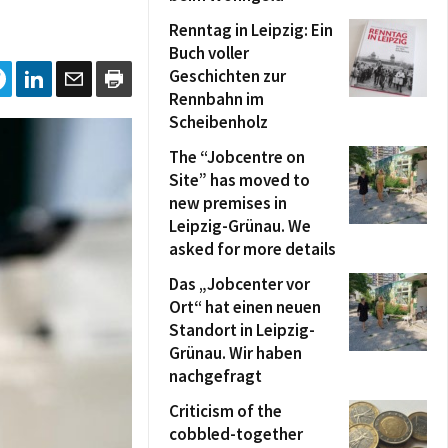
Renntag in Leipzig: Ein
Buch voller
Geschichten zur
Rennbahn im
Scheibenholz
The “Jobcentre on
Site” has moved to
new premises in
Leipzig-Grünau. We
asked for more details
Das „Jobcenter vor
Ort“ hat einen neuen
Standort in Leipzig-
Grünau. Wir haben
nachgefragt
Criticism of the
cobbled-together