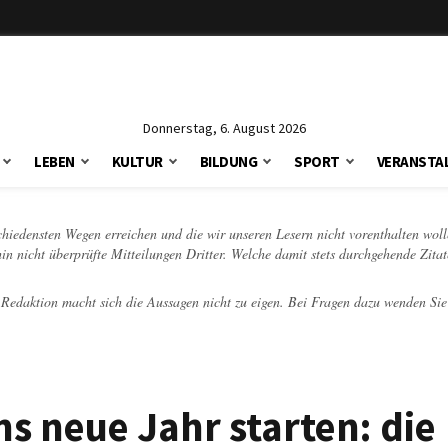
Donnerstag, 6. August 2026
LEBEN
KULTUR
BILDUNG
SPORT
VERANSTA
schiedensten Wegen erreichen und die wir unseren Lesern nicht vorenthalten woll
hin nicht überprüfte Mitteilungen Dritter. Welche damit stets durchgehende Zita
e Redaktion macht sich die Aussagen nicht zu eigen. Bei Fragen dazu wenden Sie
ns neue Jahr starten: die