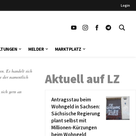
Login
LTUNGEN
MELDER
MARKTPLATZ
en. Es handelt sich
Aktuell auf LZ
te der namentlich
 sich gern an
Antragsstau beim
Wohngeld in Sachsen:
Sächsische Regierung
plant selbst mit
Millionen-Kürzungen
beim Wohngeld