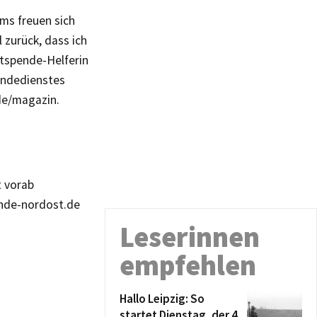
ams freuen sich
 zurück, dass ich
utspende-Helferin
endedienstes
de/magazin.
t vorab
ende-nordost.de
Leserinnen
empfehlen
Hallo Leipzig: So
startet Dienstag, der 4.