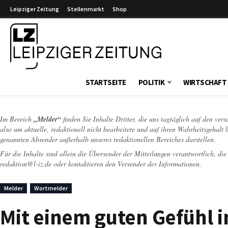
Leipziger Zeitung
Stellenmarkt
Shop
Leipziger Zeitung
STARTSEITE
POLITIK
WIRTSCHAFT
Im Bereich
„Melder“
finden Sie Inhalte Dritter, die uns tagtäglich auf den ver
also um aktuelle, redaktionell nicht bearbeitete und auf ihren Wahrheitsgehalt 
genannten Absender außerhalb unseres redaktionellen Bereiches darstellen.
Für die Inhalte sind allein die Übersender der Mitteilungen verantwortlich, di
redaktion@l-iz.de
oder kontaktieren den Versender der Informationen.
Melder
Wortmelder
Mit einem guten Gefühl i