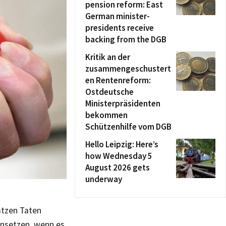
pension reform: East
German minister-
presidents receive
backing from the DGB
Kritik an der
zusammengeschustert
en Rentenreform:
Ostdeutsche
Ministerpräsidenten
bekommen
Schützenhilfe vom DGB
Hello Leipzig: Here’s
how Wednesday 5
August 2026 gets
underway
ätzen Taten
insetzen, wenn es