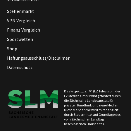
Stellenmarkt
VPN Vergleich
Finanz Vergleich
Sportwetten
Shop
Haftungsausschluss/Disclaimer
Datenschutz
Das Projekt „LZ TV“ (LZ Television) der
LZ Medien GmbH wird gefördert durch
die Sächsische Landesanstalt für
privaten Rundfunk und neue Medien.
Diese Maßnahme wird mitfinanziert
durch Steuermittel auf Grundlage des
vom Sächsischen Landtag
beschlossenen Haushaltes.