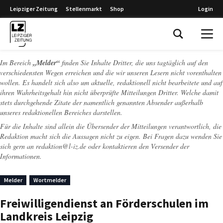
Leipziger Zeitung
Stellenmarkt
Shop
Login
Leipziger Zeitung
Im Bereich
„Melder“
finden Sie Inhalte Dritter, die uns tagtäglich auf den
verschiedensten Wegen erreichen und die wir unseren Lesern nicht vorenthalten
wollen. Es handelt sich also um aktuelle, redaktionell nicht bearbeitete und auf
ihren Wahrheitsgehalt hin nicht überprüfte Mitteilungen Dritter. Welche damit
stets durchgehende Zitate der namentlich genannten Absender außerhalb
unseres redaktionellen Bereiches darstellen.
Für die Inhalte sind allein die Übersender der Mitteilungen verantwortlich, die
Redaktion macht sich die Aussagen nicht zu eigen. Bei Fragen dazu wenden Sie
sich gern an
redaktion@l-iz.de
oder kontaktieren den Versender der
Informationen.
Melder
Wortmelder
Freiwilligendienst an Förderschulen im
Landkreis Leipzig