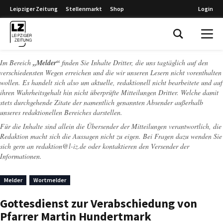
Leipziger Zeitung
Stellenmarkt
Shop
Login
Leipziger Zeitung
Im Bereich
„Melder“
finden Sie Inhalte Dritter, die uns tagtäglich auf den
verschiedensten Wegen erreichen und die wir unseren Lesern nicht vorenthalten
wollen. Es handelt sich also um aktuelle, redaktionell nicht bearbeitete und auf
ihren Wahrheitsgehalt hin nicht überprüfte Mitteilungen Dritter. Welche damit
stets durchgehende Zitate der namentlich genannten Absender außerhalb
unseres redaktionellen Bereiches darstellen.
Für die Inhalte sind allein die Übersender der Mitteilungen verantwortlich, die
Redaktion macht sich die Aussagen nicht zu eigen. Bei Fragen dazu wenden Sie
sich gern an
redaktion@l-iz.de
oder kontaktieren den Versender der
Informationen.
Melder
Wortmelder
Gottesdienst zur Verabschiedung von
Pfarrer Martin Hundertmark