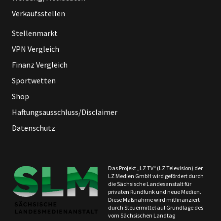
Verkaufsstellen
Stellenmarkt
VPN Vergleich
Finanz Vergleich
Sportwetten
Shop
Haftungsausschluss/Disclaimer
Datenschutz
Das Projekt „LZ TV“ (LZ Television) der
LZ Medien GmbH wird gefördert durch
die Sächsische Landesanstalt für
privaten Rundfunk und neue Medien.
Diese Maßnahme wird mitfinanziert
durch Steuermittel auf Grundlage des
vom Sächsischen Landtag