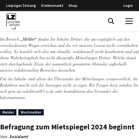
Leipziger Zeitung
Stellenmarkt
Shop
Login
Leipziger Zeitung
Im Bereich
„Melder“
finden Sie Inhalte Dritter, die uns tagtäglich auf den
verschiedensten Wegen erreichen und die wir unseren Lesern nicht vorenthalten
wollen. Es handelt sich also um aktuelle, redaktionell nicht bearbeitete und auf
ihren Wahrheitsgehalt hin nicht überprüfte Mitteilungen Dritter. Welche damit
stets durchgehende Zitate der namentlich genannten Absender außerhalb
unseres redaktionellen Bereiches darstellen.
Für die Inhalte sind allein die Übersender der Mitteilungen verantwortlich, die
Redaktion macht sich die Aussagen nicht zu eigen. Bei Fragen dazu wenden Sie
sich gern an
redaktion@l-iz.de
oder kontaktieren den Versender der
Informationen.
Melder
Wortmelder
Befragung zum Mietspiegel 2024 beginnt
Von
Sozialamt