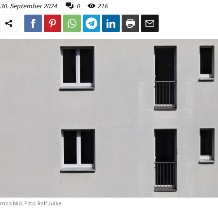
30. September 2024
0
216
mbolbild. Foto: Ralf Julke