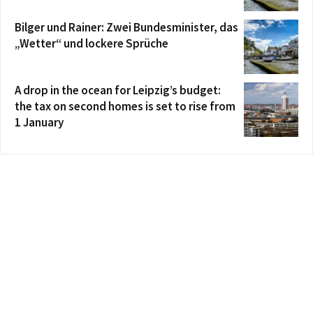
Bilger und Rainer: Zwei Bundesminister, das
„Wetter“ und lockere Sprüche
A drop in the ocean for Leipzig’s budget:
the tax on second homes is set to rise from
1 January