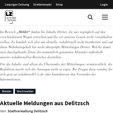
Leipziger Zeitung
Stellenmarkt
Shop
Login
Leipziger Zeitung
Im Bereich
„Melder“
finden Sie Inhalte Dritter, die uns tagtäglich auf den
verschiedensten Wegen erreichen und die wir unseren Lesern nicht vorenthalten
wollen. Es handelt sich also um aktuelle, redaktionell nicht bearbeitete und auf
ihren Wahrheitsgehalt hin nicht überprüfte Mitteilungen Dritter. Welche damit
stets durchgehende Zitate der namentlich genannten Absender außerhalb
unseres redaktionellen Bereiches darstellen.
Für die Inhalte sind allein die Übersender der Mitteilungen verantwortlich, die
Redaktion macht sich die Aussagen nicht zu eigen. Bei Fragen dazu wenden Sie
sich gern an
redaktion@l-iz.de
oder kontaktieren den Versender der
Informationen.
Melder
Wortmelder
Aktuelle Meldungen aus Delitzsch
Von
Stadtverwaltung Delitzsch