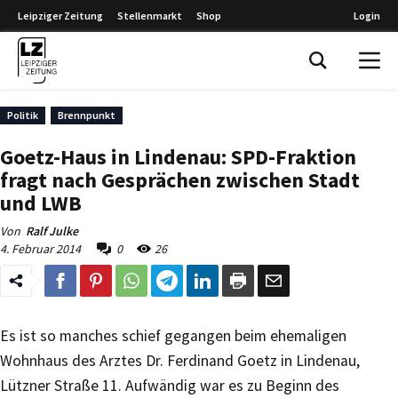
Leipziger Zeitung
Stellenmarkt
Shop
Login
Leipziger Zeitung
Politik
Brennpunkt
Goetz-Haus in Lindenau: SPD-Fraktion
fragt nach Gesprächen zwischen Stadt
und LWB
Von
Ralf Julke
4. Februar 2014
0
26
Es ist so manches schief gegangen beim ehemaligen
Wohnhaus des Arztes Dr. Ferdinand Goetz in Lindenau,
Lützner Straße 11. Aufwändig war es zu Beginn des