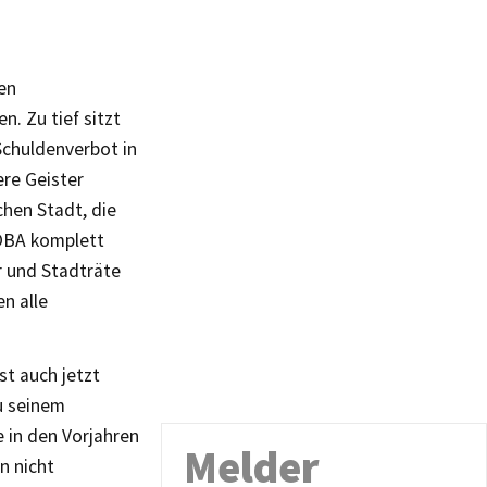
en
. Zu tief sitzt
Schuldenverbot in
ere Geister
chen Stadt, die
OBA komplett
r und Stadträte
n alle
st auch jetzt
u seinem
 in den Vorjahren
Melder
n nicht