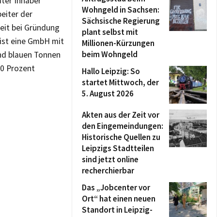
ater Inhaber
Wohngeld in Sachsen:
eiter der
Sächsische Regierung
zeit bei Gründung
plant selbst mit
 ist eine GmbH mit
Millionen-Kürzungen
beim Wohngeld
und blauen Tonnen
40 Prozent
Hallo Leipzig: So
startet Mittwoch, der
5. August 2026
Akten aus der Zeit vor
den Eingemeindungen:
Historische Quellen zu
Leipzigs Stadtteilen
sind jetzt online
recherchierbar
Das „Jobcenter vor
Ort“ hat einen neuen
Standort in Leipzig-