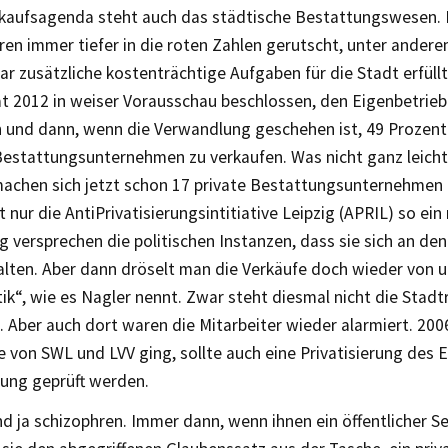
rkaufsagenda steht auch das städtische Bestattungswesen. D
ren immer tiefer in die roten Zahlen gerutscht, unter andere
ar zusätzliche kostenträchtige Aufgaben für die Stadt erfüllt
at 2012 in weiser Vorausschau beschlossen, den Eigenbetrieb
 und dann, wenn die Verwandlung geschehen ist, 49 Prozen
Bestattungsunternehmen zu verkaufen. Was nicht ganz leicht
 machen sich jetzt schon 17 private Bestattungsunternehmen
 nur die AntiPrivatisierungsintitiative Leipzig (APRIL) so ei
 versprechen die politischen Instanzen, dass sie sich an de
lten. Aber dann dröselt man die Verkäufe doch wieder von u
ik“, wie es Nagler nennt. Zwar steht diesmal nicht die Stadt
. Aber auch dort waren die Mitarbeiter wieder alarmiert. 2006
e von SWL und LVV ging, sollte auch eine Privatisierung des 
gung geprüft werden.
ind ja schizophren. Immer dann, wenn ihnen ein öffentlicher Se