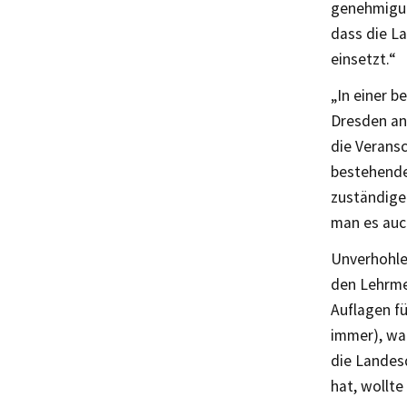
genehmigung
dass die La
einsetzt.“
„In einer 
Dresden ang
die Verans
bestehende
zuständige
man es auc
Unverhohle
den Lehrmei
Auflagen f
immer), wa
die Landes
hat, wollte