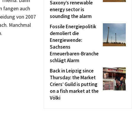
m Thema. Dann
Saxony’s renewable
n fangen auch
energy sector is
sounding the alarm
heidung von 2007
nach. Manchmal
Fossile Energiepolitik
n.
demoliert die
Energiewende:
Sachsens
Erneuerbaren-Branche
schlägt Alarm
Back in Leipzig since
Thursday: the Market
Criers’ Guild is putting
on a fish market at the
Völki