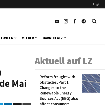
Login
LTUNGEN
MELDER
MARKTPLATZ
Aktuell auf LZ
0
Reform fraught with
nde Mai
obstacles, Part 1:
Changes to the
Renewable Energy
Sources Act (EEG) also
affect consumers