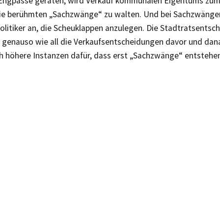
e Engpässe geraten, wird Verkauf kommunalen Eigentums zu
ie berühmten „Sachzwänge“ zu walten. Und bei Sachzwänge
olitiker an, die Scheuklappen anzulegen. Die Stadtratsentsc
r genauso wie all die Verkaufsentscheidungen davor und da
h höhere Instanzen dafür, dass erst „Sachzwänge“ entstehe