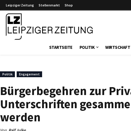
Leipziger Zeitung
Stellenmarkt
Shop
Leipziger Zeitung
STARTSEITE
POLITIK
WIRTSCHAFT
Politik
Engagement
Bürgerbegehren zur Priv
Unterschriften gesammelt
werden
Von
Ralf Julke