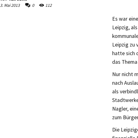
3. Mai 2013
0
112
Es war ein
Leipzig, al
kommunalen
Leipzig zu
hatte sich 
das Thema 
Nur nicht 
nach Ausla
als verbind
Stadtwerke
Nagler, ein
zum Bürger
Die Leipzig