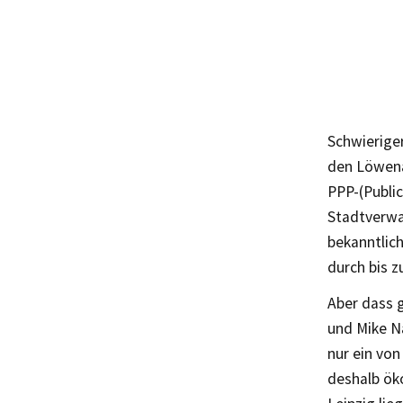
Schwieriger
den Löwenan
PPP-(Public
Stadtverwal
bekanntlich
durch bis 
Aber dass 
und Mike N
nur ein vo
deshalb öko