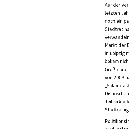
Auf der Ve
letzten Jah
noch ein pa
Stadtrat h
verwandeln
Markt der 
in Leipzig
bekam nicht
Großmundig
von 2008 ha
„Salamitakt
Disposition
Teilverkäuf
Stadtreini
Politiker s