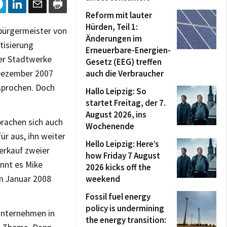
Reform mit lauter
Hürden, Teil 1:
bürgermeister von
Änderungen im
tisierung
Erneuerbare-Energien-
er Stadtwerke
Gesetz (EEG) treffen
 Dezember 2007
auch die Verbraucher
esprochen. Doch
Hallo Leipzig: So
startet Freitag, der 7.
August 2026, ins
prachen sich auch
Wochenende
r aus, ihn weiter
Hello Leipzig: Here’s
Verkauf zweier
how Friday 7 August
nnt es Mike
2026 kicks off the
im Januar 2008
weekend
Fossil fuel energy
policy is undermining
 Unternehmen in
the energy transition: