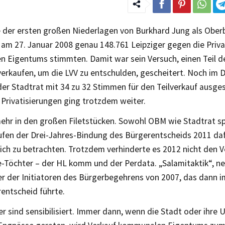
e der ersten großen Niederlagen von Burkhard Jung als Ober
s am 27. Januar 2008 genau 148.761 Leipziger gegen die Priva
 Eigentums stimmten. Damit war sein Versuch, einen Teil d
 verkaufen, um die LVV zu entschulden, gescheitert. Noch im
der Stadtrat mit 34 zu 32 Stimmen für den Teilverkauf ausg
Privatisierungen ging trotzdem weiter.
mehr in den großen Filetstücken. Sowohl OBM wie Stadtrat s
ufen der Drei-Jahres-Bindung des Bürgerentscheids 2011 dafü
lich zu betrachten. Trotzdem verhinderte es 2012 nicht den 
-Töchter – der HL komm und der Perdata. „Salamitaktik“, ne
er der Initiatoren des Bürgerbegehrens von 2007, das dann 
entscheid führte.
er sind sensibilisiert. Immer dann, wenn die Stadt oder ihre