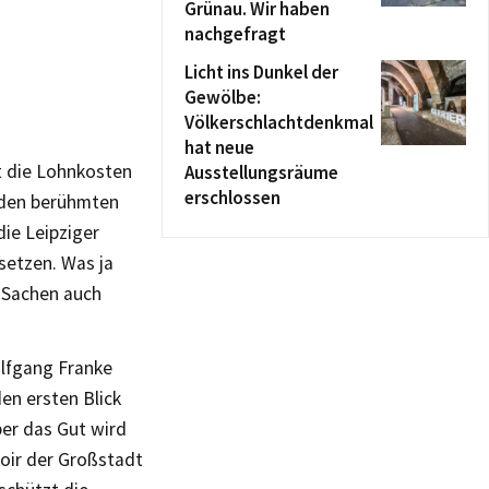
Grünau. Wir haben
nachgefragt
Licht ins Dunkel der
Gewölbe:
Völkerschlachtdenkmal
hat neue
t die Lohnkosten
Ausstellungsräume
erschlossen
i den berühmten
die Leipziger
setzen. Was ja
e Sachen auch
olfgang Franke
en ersten Blick
ber das Gut wird
voir der Großstadt