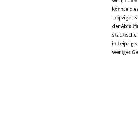
wird, holen
könnte dies
Leipziger S
der Abfallf
städtische
in Leipzig
weniger Ge