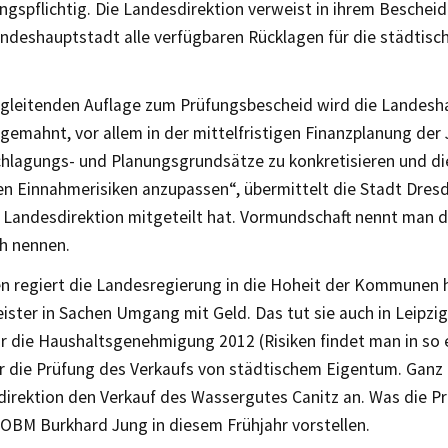
spflichtig. Die Landesdirektion verweist in ihrem Bescheid 
ndeshauptstadt alle verfügbaren Rücklagen für die städtisc
begleitenden Auflage zum Prüfungsbescheid wird die Landes
emahnt, vor allem in der mittelfristigen Finanzplanung der
chlagungs- und Planungsgrundsätze zu konkretisieren und di
n Einnahmerisiken anzupassen“, übermittelt die Stadt Dresd
 Landesdirektion mitgeteilt hat. Vormundschaft nennt man d
h nennen.
n regiert die Landesregierung in die Hoheit der Kommunen h
ster in Sachen Umgang mit Geld. Das tut sie auch in Leipzig
ür die Haushaltsgenehmigung 2012 (Risiken findet man in so 
r die Prüfung des Verkaufs von städtischem Eigentum. Ganz
direktion den Verkauf des Wassergutes Canitz an. Was die P
 OBM Burkhard Jung in diesem Frühjahr vorstellen.