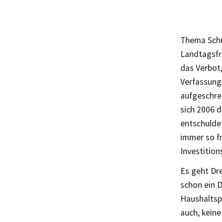
Thema Schu
Landtagsfra
das Verbot
Verfassungs
aufgeschrec
sich 2006 
entschulde
immer so f
Investition
Es geht Dre
schon ein 
Haushaltspl
auch, kein