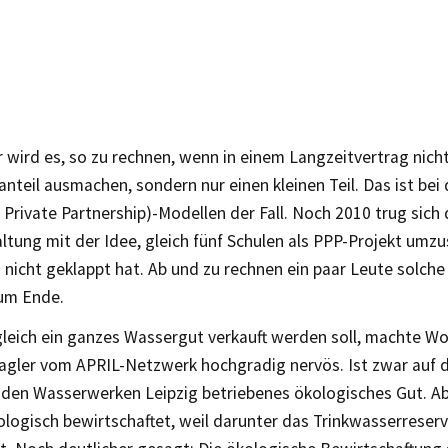
 wird es, so zu rechnen, wenn in einem Langzeitvertrag nich
teil ausmachen, sondern nur einen kleinen Teil. Das ist be
 Private Partnership)-Modellen der Fall. Noch 2010 trug sich 
tung mit der Idee, gleich fünf Schulen als PPP-Projekt umzu
 nicht geklappt hat. Ab und zu rechnen ein paar Leute solch
zum Ende.
gleich ein ganzes Wassergut verkauft werden soll, machte W
agler vom APRIL-Netzwerk hochgradig nervös. Ist zwar auf d
n den Wasserwerken Leipzig betriebenes ökologisches Gut. A
logisch bewirtschaftet, weil darunter das Trinkwasserreser