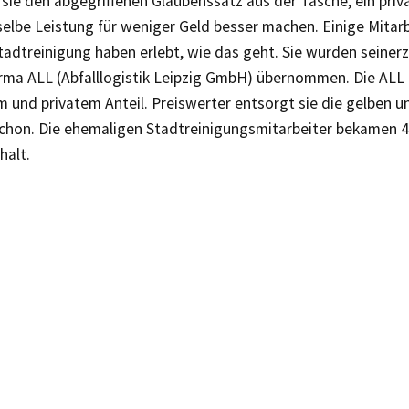
 sie den abgegriffenen Glaubenssatz aus der Tasche, ein priv
elbe Leistung für weniger Geld besser machen. Einige Mitarb
tadtreinigung haben erlebt, wie das geht. Sie wurden seiner
irma ALL (Abfalllogistik Leipzig GmbH) übernommen. Die ALL
m und privatem Anteil. Preiswerter entsorgt sie die gelben 
 schon. Die ehemaligen Stadtreinigungsmitarbeiter bekamen 
halt.