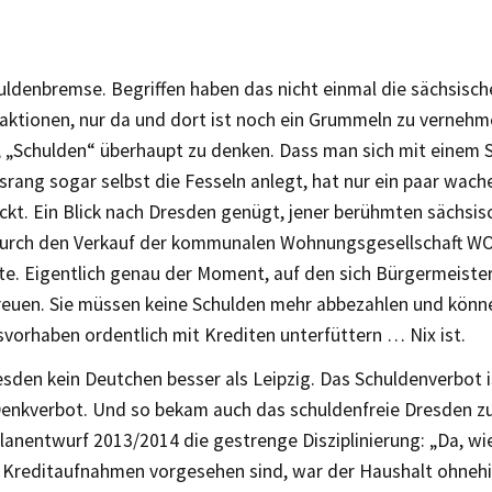
ldenbremse. Begriffen haben das nicht einmal die sächsisch
ktionen, nur da und dort ist noch ein Grummeln zu vernehmen
, „Schulden“ überhaupt zu denken. Dass man sich mit einem 
rang sogar selbst die Fesseln anlegt, hat nur ein paar wach
kt. Ein Blick nach Dresden genügt, jener berühmten sächsis
durch den Verkauf der kommunalen Wohnungsgesellschaft W
te. Eigentlich genau der Moment, auf den sich Bürgermeiste
reuen. Sie müssen keine Schulden mehr abbezahlen und könne
svorhaben ordentlich mit Krediten unterfüttern … Nix ist.
sden kein Deutchen besser als Leipzig. Das Schuldenverbot i
Denkverbot. Und so bekam auch das schuldenfreie Dresden z
anentwurf 2013/2014 die gestrenge Disziplinierung: „Da, wie
e Kreditaufnahmen vorgesehen sind, war der Haushalt ohnehi