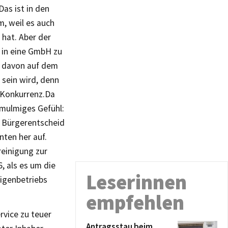
as ist in den
m, weil es auch
 hat. Aber der
 in eine GmbH zu
t davon auf dem
 sein wird, denn
 Konkurrenz.Da
n mulmiges Gefühl:
n Bürgerentscheid
nten her auf.
reinigung zur
, als es um die
Leserinnen
Eigenbetriebs
empfehlen
rvice zu teuer
Antragsstau beim