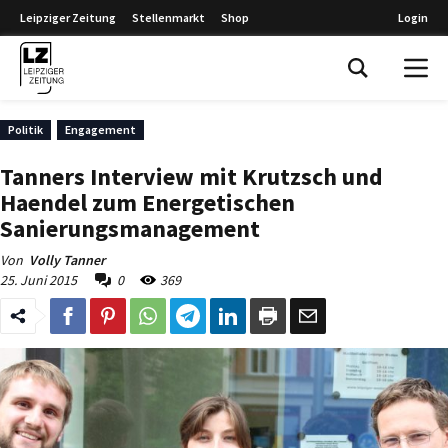
Leipziger Zeitung
Stellenmarkt
Shop
Login
Leipziger Zeitung
Politik
Engagement
Tanners Interview mit Krutzsch und
Haendel zum Energetischen
Sanierungsmanagement
Von
Volly Tanner
25. Juni 2015
0
369