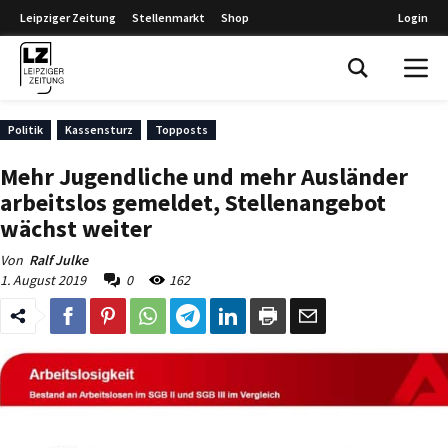
Leipziger Zeitung
Stellenmarkt
Shop
Login
Leipziger Zeitung
Politik
Kassensturz
Topposts
Mehr Jugendliche und mehr Ausländer
arbeitslos gemeldet, Stellenangebot
wächst weiter
Von
Ralf Julke
1. August 2019
0
162