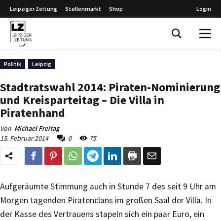
Leipziger Zeitung
Stellenmarkt
Shop
Login
Leipziger Zeitung
Politik
Leipzig
Stadtratswahl 2014: Piraten-Nominierung
und Kreisparteitag – Die Villa in
Piratenhand
Von
Michael Freitag
15. Februar 2014
0
75
Aufgeräumte Stimmung auch in Stunde 7 des seit 9 Uhr am
Morgen tagenden Piratenclans im großen Saal der Villa. In
der Kasse des Vertrauens stapeln sich ein paar Euro, ein