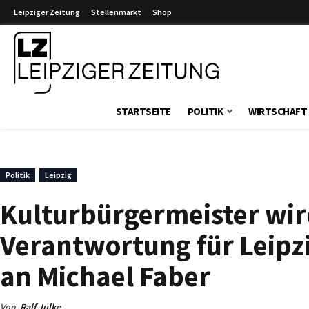
Leipziger Zeitung
Stellenmarkt
Shop
Leipziger Zeitung
STARTSEITE
POLITIK
WIRTSCHAFT
Politik
Leipzig
Kulturbürgermeister wir
Verantwortung für Leipz
an Michael Faber
Von
Ralf Julke