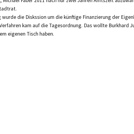
, Michael Faber 2011 nach nur zwei Jahren Amtszeit abzuwäh
tadtrat.
g wurde die Diskssion um die künftige Finanzierung der Eigenb
-Verfahren kam auf die Tagesordnung. Das wollte Burkhard 
dem eigenen Tisch haben.