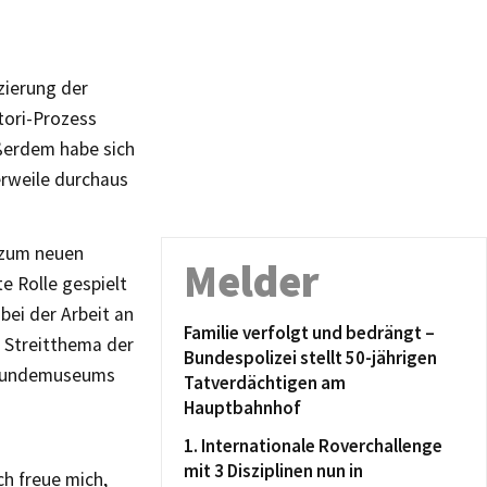
zierung der
ctori-Prozess
ußerdem habe sich
erweile durchaus
 zum neuen
Melder
 Rolle gespielt
bei der Arbeit an
Familie verfolgt und bedrängt –
 Streitthema der
Bundespolizei stellt 50-jährigen
rkundemuseums
Tatverdächtigen am
Hauptbahnhof
1. Internationale Roverchallenge
mit 3 Disziplinen nun in
ch freue mich,