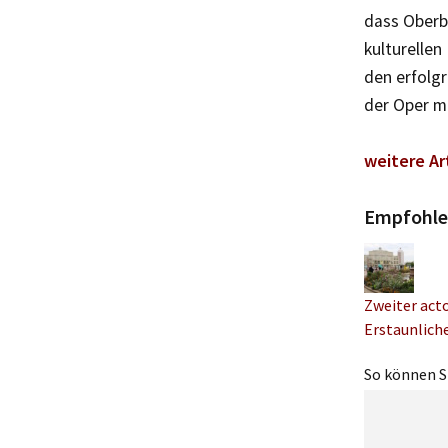
dass Oberb
kulturellen
den erfolg
der Oper m
weitere Ar
Empfohle
Zweiter act
Erstaunliche
So können Si