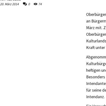
20. März 2014
0
74
Oberbürger
an Bürgerm
März mit. Z
Oberbürgerm
Kulturlands
Kraft unte
Abgenommen
Kulturbürg
heftigen u
Besonders 
Intendante
für seine d
Intendanz.