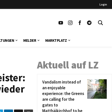
Login
LTUNGEN
MELDER
MARKTPLATZ
Aktuell auf LZ
ister:
Vandalism instead of
wieder
an enjoyable
experience: the Greens
are calling for the
gates to
Matthäikirchhof to be