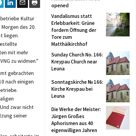
opened
Vandalismus statt
betriebe Kultur
Erlebbarkeit: Grüne
m Morgen des 20.
fordern Öffnung der
t liegen.
Tore zum
estellte
Matthäikirchhof
aten mit mehr
Sunday Church No. 166:
 VNG zu widmen."
Kreypau Church near
Leuna
Amt gebrachten
10 nach einigen
Sonntagskirche № 166:
Kirche Kreypau bei
etriebe.
Leuna
aligen
 Und zwar nicht
Die Werke der Meister:
tzung seiner
Jürgen Großes
Aphorismen aus 40
eigenwilligen Jahren