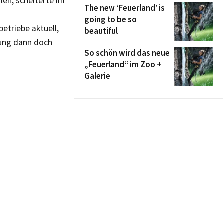
len, scheiterte im
The new ‘Feuerland’ is
going to be so
etriebe aktuell,
beautiful
Jung dann doch
So schön wird das neue
„Feuerland“ im Zoo +
Galerie