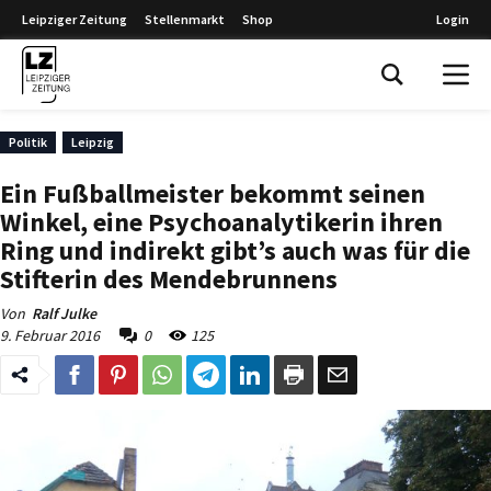
Leipziger Zeitung
Stellenmarkt
Shop
Login
Leipziger Zeitung
Politik
Leipzig
Ein Fußballmeister bekommt seinen
Winkel, eine Psychoanalytikerin ihren
Ring und indirekt gibt’s auch was für die
Stifterin des Mendebrunnens
Von
Ralf Julke
9. Februar 2016
0
125