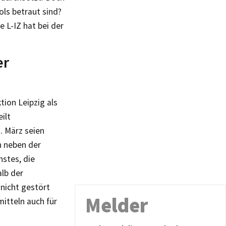
ols betraut sind?
e L-IZ hat bei der
er
tion Leipzig als
ilt
. März seien
n neben der
stes, die
alb der
 nicht gestört
Melder
itteln auch für