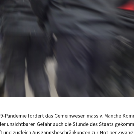
19-Pandemie fordert das Gemeinwesen massiv. Manche Kom
der unsichtbaren Gefahr auch die Stunde des Staats gekomm
lft und zugleich Ausgangsbeschränkungen zur Not per Zwang