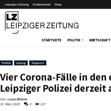
Leipziger Zeitung
Stellenmarkt
Shop
Leipziger Zeitung
STARTSEITE
POLITIK
WIRTSCHAFT
Politik
Leipzig
Topposts
Vier Corona-Fälle in den 
Leipziger Polizei derzeit 
Von
Lucas Böhme
31. März 2020
0
157