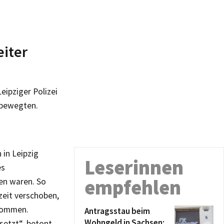
eiter
eipziger Polizei
h bewegten.
 in Leipzig
Leserinnen
es
empfehlen
en waren. So
eit verschoben,
enommen.
Antragsstau beim
Wohngeld in Sachsen:
setzt“, betont