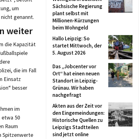
Sächsische Regierung
tung, um
plant selbst mit
 nicht genannt.
Millionen-Kürzungen
beim Wohngeld
n weiter
Hallo Leipzig: So
m die Kapazität
startet Mittwoch, der
5. August 2026
ußballspiele
ndere
Das „Jobcenter vor
izei, die im Fall
Ort“ hat einen neuen
m Einsatz
Standort in Leipzig-
ion“ besser
Grünau. Wir haben
nachgefragt
Akten aus der Zeit vor
nahmen im
den Eingemeindungen:
t etwa 50
Historische Quellen zu
hen Raum
Leipzigs Stadtteilen
sind jetzt online
 Spitzenwerte