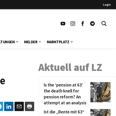
Login
LTUNGEN
MELDER
MARKTPLATZ
Aktuell auf LZ
ie
Is the ‘pension at 63’
the death knell for
pension reform? An
attempt at an analysis
Ist die „Rente mit 63“