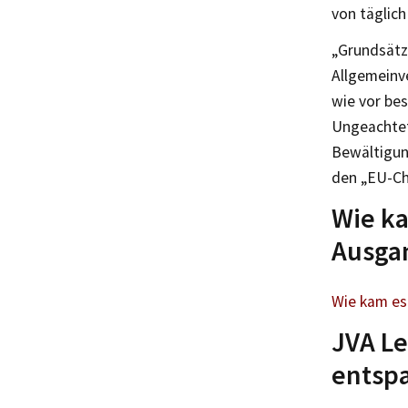
von täglich
„Grundsätz
Allgemeinv
wie vor be
Ungeachtet
Bewältigun
den „EU-Chi
Wie ka
Ausga
Wie kam es
JVA Le
entspa