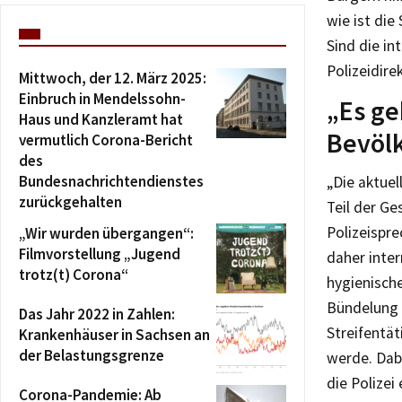
wie ist die
Sind die in
Polizeidire
Mittwoch, der 12. März 2025:
Einbruch in Mendelssohn-
„Es ge
Haus und Kanzleramt hat
Bevöl
vermutlich Corona-Bericht
des
Bundesnachrichtendienstes
„Die aktuel
zurückgehalten
Teil der Ge
Polizeispre
„Wir wurden übergangen“:
Filmvorstellung „Jugend
daher inter
trotz(t) Corona“
hygienisch
Bündelung v
Das Jahr 2022 in Zahlen:
Streifentät
Krankenhäuser in Sachsen an
der Belastungsgrenze
werde. Dab
die Polizei
Corona-Pandemie: Ab