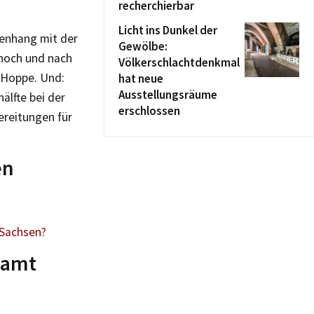
recherchierbar
Licht ins Dunkel der
menhang mit der
Gewölbe:
 hoch und nach
Völkerschlachtdenkmal
 Hoppe. Und:
hat neue
Ausstellungsräume
älfte bei der
erschlossen
ereitungen für
en
 Sachsen?
samt