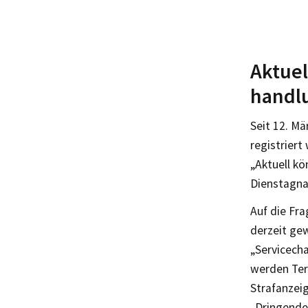
Aktuel
handl
Seit 12. Mä
registriert
„Aktuell kö
Dienstagna
Auf die Fra
derzeit gew
„Servicech
werden Ter
Strafanzei
„Dringende