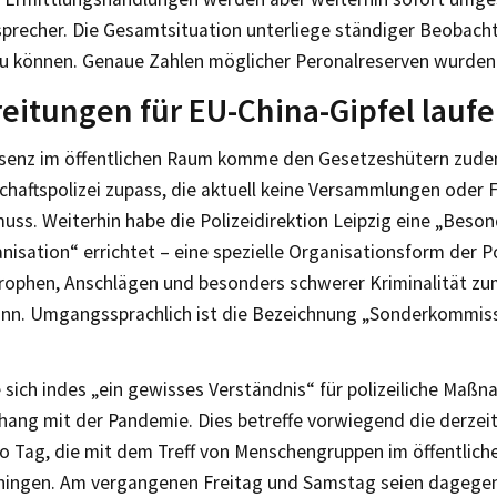
isprecher. Die Gesamtsituation unterliege ständiger Beobach
zu können. Genaue Zahlen möglicher Peronalreserven wurden
eitungen für EU-China-Gipfel laufe
äsenz im öffentlichen Raum komme den Gesetzeshütern zude
chaftspolizei zupass, die aktuell keine Versammlungen oder F
uss. Weiterhin habe die Polizeidirektion Leipzig eine „Beso
isation“ errichtet – eine spezielle Organisationsform der Pol
rophen, Anschlägen und besonders schwerer Kriminalität zu
n. Umgangssprachlich ist die Bezeichnung „Sonderkommiss
 sich indes „ein gewisses Verständnis“ für polizeiliche Maß
ng mit der Pandemie. Dies betreffe vorwiegend die derzei
ro Tag, die mit dem Treff von Menschengruppen im öffentlic
ngen. Am vergangenen Freitag und Samstag seien dagegen