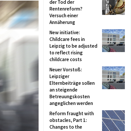
der Tod der
Rentenreform?
Versuch einer
Annäherung
New initiative:
Childcare fees in
Leipzig to be adjusted
to reflect rising
childcare costs
Neuer Vorstoß:
Leipziger
Elternbeiträge sollen
an steigende
Betreuungskosten
angeglichen werden
Reform fraught with
obstacles, Part 1:
Changes to the