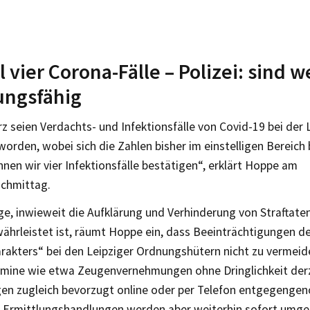
l vier Corona-Fälle – Polizei: sind w
ungsfähig
rz seien Verdachts- und Infektionsfälle von Covid-19 bei der L
 worden, wobei sich die Zahlen bisher im einstelligen Bereic
nnen wir vier Infektionsfälle bestätigen“, erklärt Hoppe am
chmittag.
ge, inwieweit die Aufklärung und Verhinderung von Straftaten
ährleistet ist, räumt Hoppe ein, dass Beeinträchtigungen d
arakters“ bei den Leipziger Ordnungshütern nicht zu vermeid
mine wie etwa Zeugenvernehmungen ohne Dringlichkeit derz
gen zugleich bevorzugt online oder per Telefon entgegeng
 Ermittlungshandlungen werden aber weiterhin sofort umge