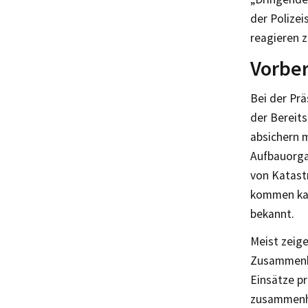
der Polize
reagieren 
Vorber
Bei der Pr
der Bereits
absichern m
Aufbauorgan
von Katast
kommen kan
bekannt.
Meist zeige
Zusammenha
Einsätze p
zusammenhi