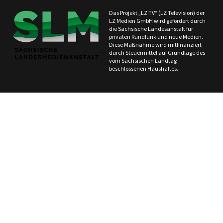
Das Projekt „LZ TV“ (LZ Television) der
LZ Medien GmbH wird gefördert durch
die Sächsische Landesanstalt für
privaten Rundfunk und neue Medien.
Diese Maßnahme wird mitfinanziert
durch Steuermittel auf Grundlage des
vom Sächsischen Landtag
beschlossenen Haushaltes.