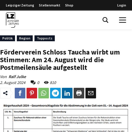
Leipziger Zeitung
Stellenmarkt
Shop
Login
Leipziger Zeitung
Politik
Region
Topposts
Förderverein Schloss Taucha wirbt um
Stimmen: Am 24. August wird die
Postmeilensäule aufgestellt
Von
Ralf Julke
2. August 2024
0
810