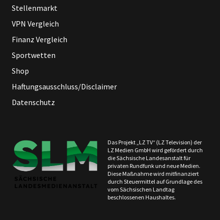
Stellenmarkt
VPN Vergleich
Finanz Vergleich
Sportwetten
Shop
Haftungsausschluss/Disclaimer
Datenschutz
Das Projekt „LZ TV“ (LZ Television) der
LZ Medien GmbH wird gefördert durch
die Sächsische Landesanstalt für
privaten Rundfunk und neue Medien.
Diese Maßnahme wird mitfinanziert
durch Steuermittel auf Grundlage des
vom Sächsischen Landtag
beschlossenen Haushaltes.