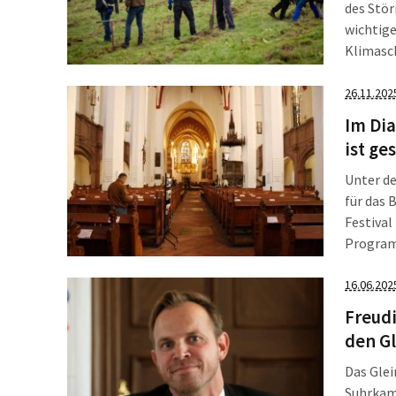
des Stör
wichtige
Klimasch
insgesa
Jubiläu
26.11.202
gemeins
Im Dia
ist ge
Unter d
für das 
Festival
Programm
der gute
Festival
16.06.202
Freudi
den Gl
Das Glei
Suhrkamp