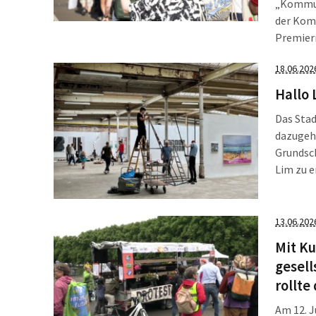
„Kommune
der Kom
Premierm
in Leipz
18.06.202
Wehrpfl
Hallo 
Das Stad
dazugehö
Grundsc
Lim zu e
traditio
zulassu
darum b
13.06.202
Mit Ku
gesell
rollte
Am 12. J