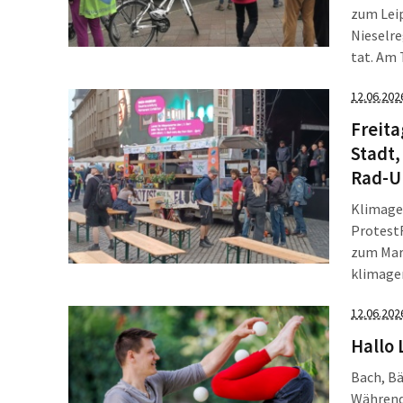
zum Leip
Nieselr
tat. Am 
feine Me
12.06.202
Bäckerei
Freita
Stadt
Rad-U
Klimager
ProtestF
zum Mark
klimager
Missbra
12.06.202
Und: Sch
Freitag,
Hallo 
Bach, Bä
Während