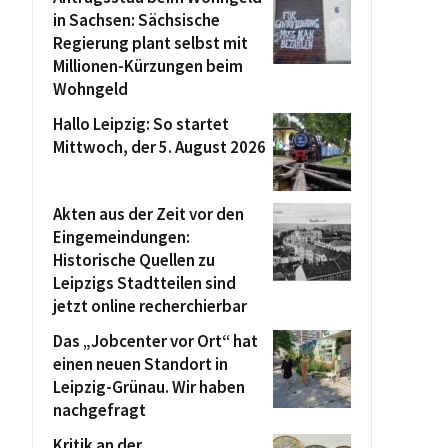
in Sachsen: Sächsische
Regierung plant selbst mit
Millionen-Kürzungen beim
Wohngeld
Hallo Leipzig: So startet
Mittwoch, der 5. August 2026
Akten aus der Zeit vor den
Eingemeindungen:
Historische Quellen zu
Leipzigs Stadtteilen sind
jetzt online recherchierbar
Das „Jobcenter vor Ort“ hat
einen neuen Standort in
Leipzig-Grünau. Wir haben
nachgefragt
Kritik an der