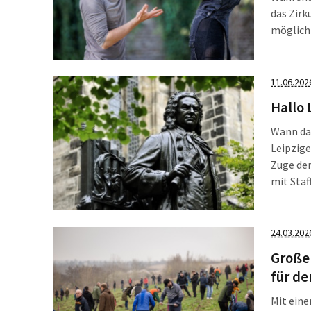
das Zirk
möglich 
berühmt
Sommerf
11.06.202
Hallo 
Wann da
Leipzig
Zuge der
mit Staf
führt Si
Thomaski
Fussball
24.03.202
Große
für d
Mit ein