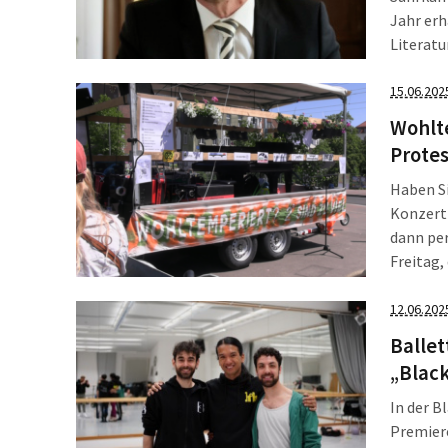
Jahr erh
Literatu
Werke‘“,
„Kenntn
15.06.202
Wohlte
Protes
Haben S
Konzert
dann pe
Freitag,
Künstler
an Kuns
12.06.202
Ballet
„Blac
In der B
Premiere