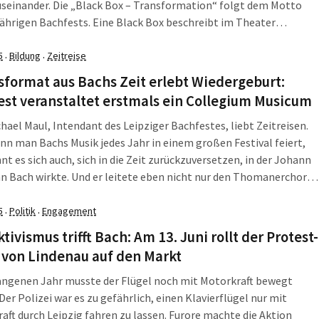
seinander. Die „Black Box – Transformation“ folgt dem Motto
jährigen Bachfests. Eine Black Box beschreibt im Theater
rweise einen einfachen Aufführungsraum, meist quadratisch, mit
n Wänden. Es ist die Einfachheit […]
5
Bildung
Zeitreise
·
·
sformat aus Bachs Zeit erlebt Wiedergeburt:
st veranstaltet erstmals ein Collegium Musicum
hael Maul, Intendant des Leipziger Bachfestes, liebt Zeitreisen.
n man Bachs Musik jedes Jahr in einem großen Festival feiert,
nt es sich auch, sich in die Zeit zurückzuversetzen, in der Johann
n Bach wirkte. Und er leitete eben nicht nur den Thomanerchor
Kirchenmusik in St. Thomas uns St. Nikolai. Neben […]
5
Politik
Engagement
·
·
tivismus trifft Bach: Am 13. Juni rollt der Protest-
 von Lindenau auf den Markt
angenen Jahr musste der Flügel noch mit Motorkraft bewegt
Der Polizei war es zu gefährlich, einen Klavierflügel nur mit
aft durch Leipzig fahren zu lassen. Furore machte die Aktion