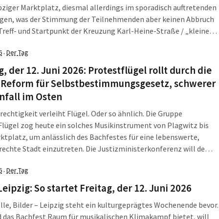
ziger Marktplatz, diesmal allerdings im sporadisch auftretenden
egen, was der Stimmung der Teilnehmenden aber keinen Abbruch
Treff- und Startpunkt der Kreuzung Karl-Heine-Straße / „kleine
rse“ fanden sich gegen 14.00 Uhr die ersten Menschen ein, die
6
Der Tag
·
 Wendl spendierte Kaffee […]
g, der 12. Juni 2026: Protestflügel rollt durch die
, Reform für Selbstbestimmungsgesetz, schwerer
nfall im Osten
echtigkeit verleiht Flügel. Oder so ähnlich. Die Gruppe
lügel zog heute ein solches Musikinstrument von Plagwitz bis
tplatz, um anlässlich des Bachfestes für eine lebenswerte,
echte Stadt einzutreten. Die Justizministerkonferenz will dem
uch des Selbstbestimmungsgesetzes einen Riegel vorschieben.
6
Der Tag
·
werer Rad-Unfall im Osten. Die LZ fasst zusammen, was am
 dem 12. Juni 2026, […]
Leipzig: So startet Freitag, der 12. Juni 2026
lle, Bilder – Leipzig steht ein kulturgeprägtes Wochenende bevor.
 das Bachfest Raum für musikalischen Klimakampf bietet, will