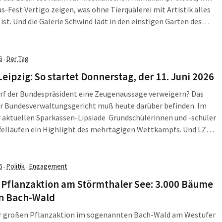
us-Fest Vertigo zeigen, was ohne Tierquälerei mit Artistik alles
ist. Und die Galerie Schwind lädt in den einstigen Garten des
en Leipziger Malers Werner Tübke (1929 – 2004) zum
est ein, bei dem es […]
6
Der Tag
·
Leipzig: So startet Donnerstag, der 11. Juni 2026
rf der Bundespräsident eine Zeugenaussage verweigern? Das
er Bundesverwaltungsgericht muß heute darüber befinden. Im
 aktuellen Sparkassen-Lipsiade Grundschülerinnen und -schüler
felläufen ein Highlight des mehrtägigen Wettkampfs. Und LZ
e zum Programm des heute beginnenden Bach-Festes, das in der
rche eröffnet wird. Leipzig feiert Bachmeisterschaft Die
-WM startet! Und für alle, denen […]
6
Politik
Engagement
·
·
 Pflanzaktion am Störmthaler See: 3.000 Bäume
en Bach-Wald
er großen Pflanzaktion im sogenannten Bach-Wald am Westufer