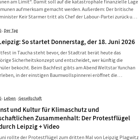
n am Limit“. Damit soll auf die katastrophale finanzielle Lage
munen aufmerksam gemacht werden. Außerdem: Der britische
inister Keir Starmer tritt als Chef der Labour-Partei zurück und
ig demonstrierten Schüler*innen gegen die Einführung der
6
Der Tag
·
icht. Die LZ fasst zusammen, was am Montag, dem 22. […]
Leipzig: So startet Donnerstag, der 18. Juni 2026
tfest in Taucha steht bevor, der Stadtrat berät heute das
rige Sicherheitskonzept und entscheidet, wer künftig die
hüler bekocht. Beim Bachfest gibts am Abend Weltstar Yunchan
rleben, in der einstigen Baumwollspinnerei eröffnet die
nsreiche Jahresausstellung. Wer in Leipzig einen
ngsbeschränkten Studiengang belegen möchte, muss sich JETZT
ewerben. Kunstschau in der Alten […]
6
Leben
Gesellschaft
·
·
nst und Kultur für Klimaschutz und
schaftlichen Zusammenhalt: Der Protestflügel
 durch Leipzig + Video
uni rollte der Protestflügel zum dritten Mal von Leipzig Plagwitz