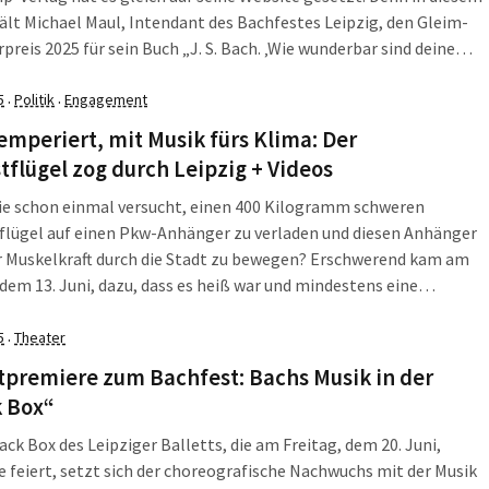
ält Michael Maul, Intendant des Bachfestes Leipzig, den Gleim-
rpreis 2025 für sein Buch „J. S. Bach. ‚Wie wunderbar sind deine
 das 2023 im Insel Verlag, der zu Suhrkamp gehört, erschien.
isreich, […]
5
Politik
Engagement
·
·
mperiert, mit Musik fürs Klima: Der
tflügel zog durch Leipzig + Videos
ie schon einmal versucht, einen 400 Kilogramm schweren
flügel auf einen Pkw-Anhänger zu verladen und diesen Anhänger
r Muskelkraft durch die Stadt zu bewegen? Erschwerend kam am
 dem 13. Juni, dazu, dass es heiß war und mindestens eine
in oder ein Künstler auf dem Anhänger stand oder saß und etwas
t […]
5
Theater
·
tpremiere zum Bachfest: Bachs Musik in der
k Box“
lack Box des Leipziger Balletts, die am Freitag, dem 20. Juni,
 feiert, setzt sich der choreografische Nachwuchs mit der Musik