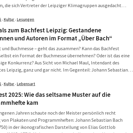
, die sich Vertreter der Leipziger Klimagruppen ausgedacht
Ihr Ziel: das Bachfest Leipzig. Das ist ein höchst internationales
, wie Intendant Michael Maul […]
5
Kultur
Lesungen
·
·
als zum Bachfest Leipzig: Gestandene
innen und Autoren im Format „Über Bach“
t und Buchmesse – geht das zusammen? Kann das Bachfest
selbst ein Format der Buchmesse übernehmen? Oder ist das eine
ige Konkurrenz? Aus Sicht von Michael Maul, Intendant des
es Leipzig, ganz und gar nicht. Im Gegenteil: Johann Sebastian
85–1750) bewegt nicht nur die Musikbegeisterten, sondern auch
rinnen und Autoren. Und genau […]
5
Kultur
Lebensart
·
·
st 2025: Wie das seltsame Muster auf die
ammhefte kam
ngenen Jahren schaute noch der Meister persönlich recht
 von Plakaten und Programmheften: Johann Sebastian Bach
50) in der ikonografischen Darstellung von Elias Gottlob