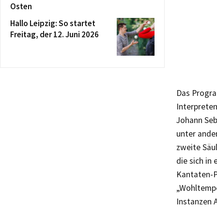
Osten
Hallo Leipzig: So startet
Freitag, der 12. Juni 2026
Das Progra
Interprete
Johann Seb
unter ande
zweite Säu
die sich in
Kantaten-P
„Wohltempe
Instanzen A