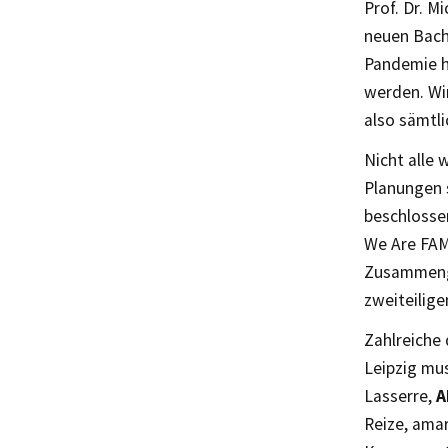
Prof. Dr. M
neuen Bach
Pandemie h
werden. Wir
also sämtl
Nicht alle 
Planungen 
beschlosse
We Are FAM
Zusammenge
zweiteilig
Zahlreiche
Leipzig mu
Lasserre,
A
Reize, ama