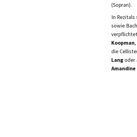
(Sopran).
In Rezitals
sowie Bach
verpflicht
Koopman
,
die Cellist
Lang
oder 
Amandine 