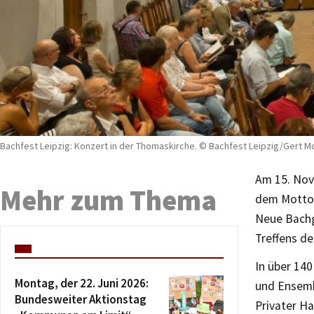
Bachfest Leipzig: Konzert in der Thomaskirche. © Bachfest Leipzig/Gert M
Am 15. Nove
Mehr zum Thema
dem Motto 
Neue Bachge
Treffens d
In über 140
Montag, der 22. Juni 2026:
und Ensembl
Bundesweiter Aktionstag
Privater Ha