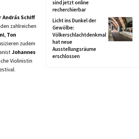
sind jetzt online
recherchierbar
r András Schiff
Licht ins Dunkel der
 den zahlreichen
Gewölbe:
ni
,
Ton
Völkerschlachtdenkmal
hat neue
usizieren zudem
Ausstellungsräume
anist
Johannes
erschlossen
sche Violinistin
estival.