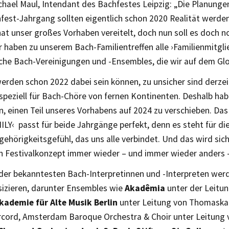
ichael Maul, Intendant des Bachfestes Leipzig: „Die Planunge
fest-Jahrgang sollten eigentlich schon 2020 Realität werden
at unser großes Vorhaben vereitelt, doch nun soll es doch 
 haben zu unserem Bach-Familientreffen alle ›Familienmitgli
iche Bach-Vereinigungen und -Ensembles, die wir auf dem Gl
werden schon 2022 dabei sein können, zu unsicher sind derzei
speziell für Bach-Chöre von fernen Kontinenten. Deshalb hab
n, einen Teil unseres Vorhabens auf 2024 zu verschieben. Da
ILY‹ passt für beide Jahrgänge perfekt, denn es steht für d
hörigkeitsgefühl, das uns alle verbindet. Und das wird sic
en Festivalkonzept immer wieder – und immer wieder anders 
 der bekanntesten Bach-Interpretinnen und -Interpreten wer
sizieren, darunter Ensembles wie
Akadêmia
unter der Leitun
kademie für Alte Musik Berlin
unter Leitung von Thomaska
rcord, Amsterdam Baroque Orchestra & Choir unter Leitung 