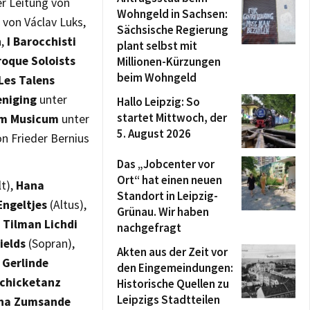
r Leitung von
Wohngeld in Sachsen:
 von Václav Luks,
Sächsische Regierung
n,
I Barocchisti
plant selbst mit
roque Soloists
Millionen-Kürzungen
beim Wohngeld
Les Talens
eniging
unter
Hallo Leipzig: So
startet Mittwoch, der
um Musicum
unter
5. August 2026
n Frieder Bernius
Das „Jobcenter vor
Ort“ hat einen neuen
lt),
Hana
Standort in Leipzig-
Engeltjes
(Altus),
Grünau. Wir haben
,
Tilman Lichdi
nachgefragt
ields
(Sopran),
Akten aus der Zeit vor
,
Gerlinde
den Eingemeindungen:
Schicketanz
Historische Quellen zu
Leipzigs Stadtteilen
na Zumsande