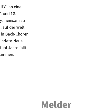
ILY“ an eine
. und 18.
 gemeinsam zu
l auf der Welt
h in Bach-Chören
gründete Neue
fünf Jahre fällt
usammen.
Melder