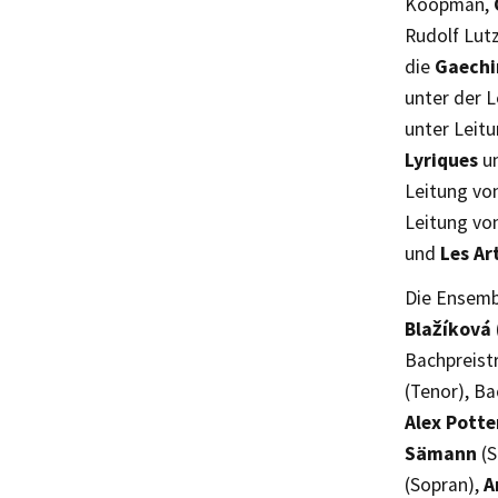
Koopman,
Rudolf Lut
die
Gaechi
unter der L
unter Leitu
Lyriques
un
Leitung vo
Leitung vo
und
Les Ar
Die Ensemb
Blažíková
Bachpreist
(Tenor), B
Alex Potte
Sämann
(S
(Sopran),
A