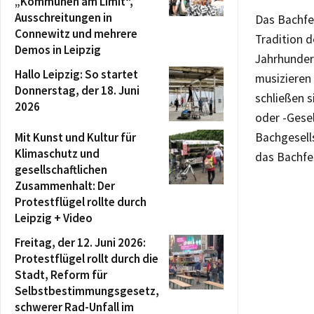
„Kommunen am Limit“,
Ausschreitungen in
Das Bachfe
Connewitz und mehrere
Tradition d
Demos in Leipzig
Jahrhunder
Hallo Leipzig: So startet
musizieren 
Donnerstag, der 18. Juni
schließen 
2026
oder -Gese
Mit Kunst und Kultur für
Bachgesells
Klimaschutz und
das Bachfe
gesellschaftlichen
Zusammenhalt: Der
Protestflügel rollte durch
Leipzig + Video
Freitag, der 12. Juni 2026:
Protestflügel rollt durch die
Stadt, Reform für
Selbstbestimmungsgesetz,
schwerer Rad-Unfall im