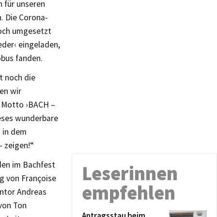
n für unseren
. Die Corona-
noch umgesetzt
eder‹ eingeladen,
obus fanden.
t noch die
en wir
s Motto ›BACH –
ieses wunderbare
h in dem
– zeigen!“
den im Bachfest
Leserinnen
g von Françoise
empfehlen
ntor Andreas
von Ton
Antragsstau beim