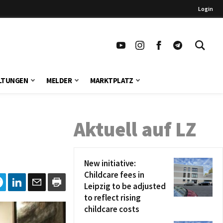
Login
LTUNGEN
MELDER
MARKTPLATZ
Aktuell auf LZ
New initiative:
Childcare fees in
Leipzig to be adjusted
to reflect rising
childcare costs