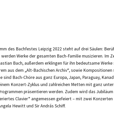
mm des Bachfestes Leipzig 2022 steht auf drei Säulen: Ber
n werden Werke der gesamten Bach-Familie musizieren. Im Z
astian Bach, außerdem erklingen für ihn bedeutsame Werke s
rem aus dem „Alt-Bachischen Archiv“, sowie Kompositionen s
le sind Bach-Chöre aus ganz Europa, Japan, Paraguay, Kana
 einem Konzert-Zyklus und zahlreichen Metten mit ganz unter
rogrammen präsentieren werden. Zudem wird das Jubiläum 
riertes Clavier“ angemessen gefeiert – mit zwei Konzerten
ngela Hewitt und Sir András Schiff.