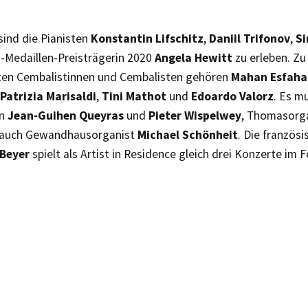
 sind die Pianisten
Konstantin Lifschitz
,
Daniil Trifonov
,
Si
-Medaillen-Preisträgerin 2020
Angela Hewitt
zu erleben. Zu
eten Cembalistinnen und Cembalisten gehören
Mahan Esfaha
Patrizia Marisaldi
,
Tini Mathot
und
Edoardo Valorz
. Es m
en
Jean-Guihen Queyras
und
Pieter Wispelwey
, Thomasorg
auch Gewandhausorganist
Michael Schönheit
. Die französi
Beyer
spielt als Artist in Residence gleich drei Konzerte im F