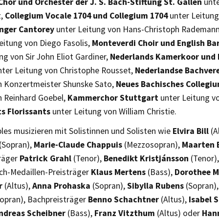
Chor und Orchester der J. S. Bach-Stiftung St. Gallen
unte
z,
Collegium Vocale 1704 und Collegium 1704
unter Leitung
nger Cantorey
unter Leitung von Hans-Christoph Rademan
eitung von Diego Fasolis,
Monteverdi Choir und English Ba
ng von Sir John Eliot Gardiner,
Nederlands Kamerkoor und 
ter Leitung von Christophe Rousset,
Nederlandse Bachver
n Konzertmeister Shunske Sato,
Neues Bachisches Collegi
n Reinhard Goebel,
Kammerchor Stuttgart
unter Leitung vo
ts Florissants
unter Leitung von William Christie.
les musizieren mit Solistinnen und Solisten wie
Elvira Bill
(A
(Sopran),
Marie-Claude Chappuis
(Mezzosopran),
Maarten 
räger
Patrick Grahl
(Tenor),
Benedikt Kristjánsson
(Tenor)
ach-Medaillen-Preisträger
Klaus Mertens
(Bass),
Dorothee M
r
(Altus),
Anna Prohaska
(Sopran),
Sibylla Rubens
(Sopran)
opran), Bachpreisträger
Benno Schachtner
(Altus),
Isabel 
ndreas Scheibner
(Bass),
Franz Vitzthum
(Altus) oder
Han