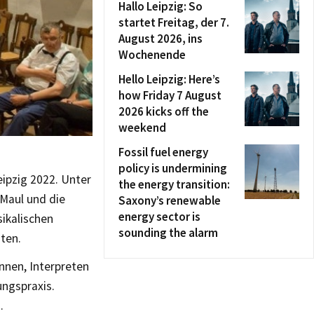
Hallo Leipzig: So
startet Freitag, der 7.
August 2026, ins
Wochenende
Hello Leipzig: Here’s
how Friday 7 August
2026 kicks off the
weekend
Fossil fuel energy
policy is undermining
eipzig 2022. Unter
the energy transition:
Maul und die
Saxony’s renewable
energy sector is
sikalischen
sounding the alarm
ten.
nnen, Interpreten
ungspraxis.
.