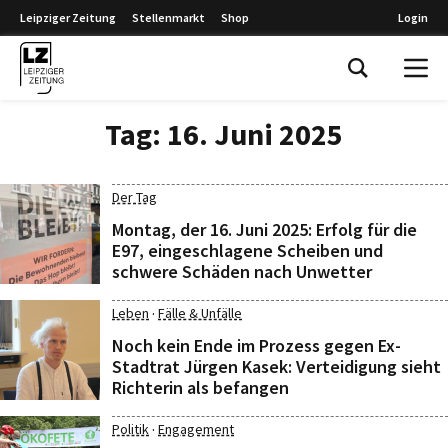
Leipziger Zeitung
Stellenmarkt
Shop
Login
Leipziger Zeitung
Tag:
16. Juni 2025
Der Tag
Montag, der 16. Juni 2025: Erfolg für die
E97, eingeschlagene Scheiben und
schwere Schäden nach Unwetter
·
Leben
Fälle & Unfälle
Noch kein Ende im Prozess gegen Ex-
Stadtrat Jürgen Kasek: Verteidigung sieht
Richterin als befangen
·
Politik
Engagement