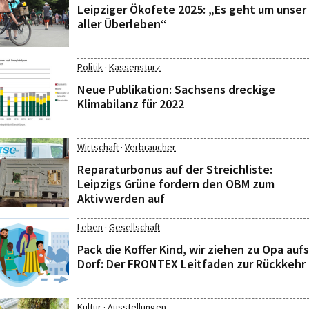
Leipziger Ökofete 2025: „Es geht um unser
aller Überleben“
·
Politik
Kassensturz
Neue Publikation: Sachsens dreckige
Klimabilanz für 2022
·
Wirtschaft
Verbraucher
Reparaturbonus auf der Streichliste:
Leipzigs Grüne fordern den OBM zum
Aktivwerden auf
·
Leben
Gesellschaft
Pack die Koffer Kind, wir ziehen zu Opa aufs
Dorf: Der FRONTEX Leitfaden zur Rückkehr
·
Kultur
Ausstellungen