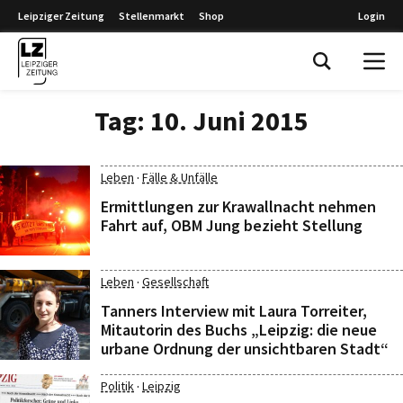
Leipziger Zeitung
Stellenmarkt
Shop
Login
Leipziger Zeitung
Tag:
10. Juni 2015
·
Leben
Fälle & Unfälle
Ermittlungen zur Krawallnacht nehmen
Fahrt auf, OBM Jung bezieht Stellung
·
Leben
Gesellschaft
Tanners Interview mit Laura Torreiter,
Mitautorin des Buchs „Leipzig: die neue
urbane Ordnung der unsichtbaren Stadt“
·
Politik
Leipzig