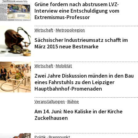
Grüne fordern nach abstrusem LVZ-
Interview eine Entschuldigung vom
Extremismus-Professor
·
Wirtschaft
Metropolregion
Sächsischer Industrieumsatz schafft im
März 2015 neue Bestmarke
·
Wirtschaft
Mobilität
Zwei Jahre Diskussion münden in den Bau
eines Fahrstuhls zu den Leipziger
Hauptbahnhof-Promenaden
·
Veranstaltungen
Bühne
Am 14. Juni: Neo Kaliske in der Kirche
Zuckelhausen
·
Politik
Brennpunkt