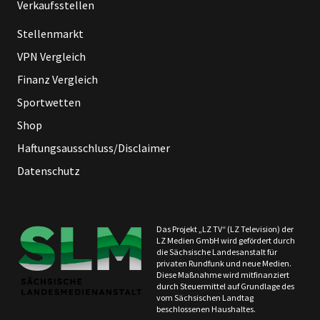
Verkaufsstellen
Stellenmarkt
VPN Vergleich
Finanz Vergleich
Sportwetten
Shop
Haftungsausschluss/Disclaimer
Datenschutz
Das Projekt „LZ TV“ (LZ Television) der
LZ Medien GmbH wird gefördert durch
die Sächsische Landesanstalt für
privaten Rundfunk und neue Medien.
Diese Maßnahme wird mitfinanziert
durch Steuermittel auf Grundlage des
vom Sächsischen Landtag
beschlossenen Haushaltes.