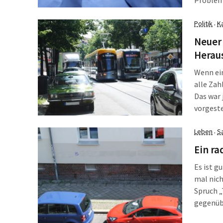
nicht ma
Kesseltr
Politik
K
·
Lösung.
Neuer 
Heraus
Wenn ein
alle Zah
Das war 
vorgeste
herumste
Pkw-Zahl
Leben
S
·
Ein ra
Es ist g
mal nich
Spruch „
gegenüb
dem Bürg