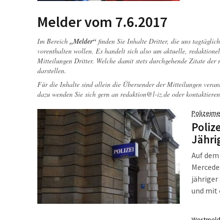
und darf
Melder vom 7.6.2017
Im Bereich
„Melder“
finden Sie Inhalte Dritter, die uns tagtägli
vorenthalten wollen. Es handelt sich also um aktuelle, redaktionel
Mitteilungen Dritter. Welche damit stets durchgehende Zitate der
darstellen.
Für die Inhalte sind allein die Übersender der Mitteilungen veran
dazu wenden Sie sich gern an
redaktion@l-iz.de
oder kontaktieren
Polizeime
Poliz
Jähri
Auf dem 
Mercedes
jähriger
und mit 
Völkersc
die Seit
Wortmeld