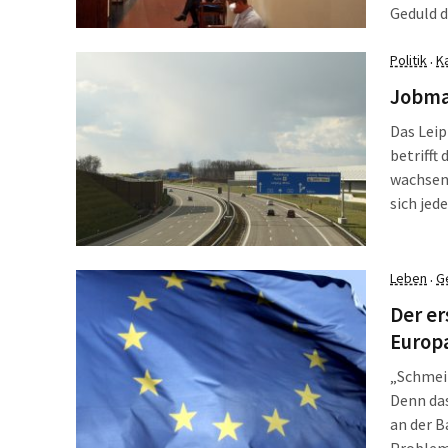
Geduld d
Jährige
hinterei
Politik
K
·
Schläger
Jobma
Das Leip
betrifft
wachsend
sich jed
Bus setz
Leben
G
·
Der er
Europ
„Schmeiß
Denn das
an der B
Problem 