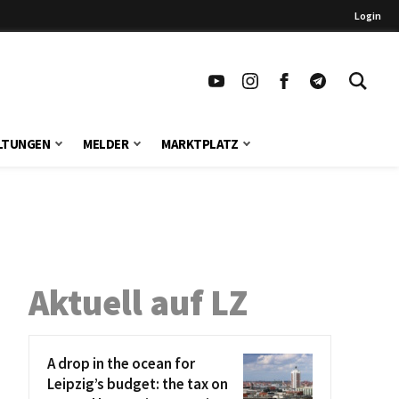
Login
LTUNGEN
MELDER
MARKTPLATZ
Aktuell auf LZ
A drop in the ocean for
Leipzig’s budget: the tax on