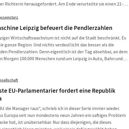
er Richterin herausgefordert. Am Ende verurteilte sie einen 21-
n zu sechs Monaten auf Bewährung, der im September 2015 kurz
nander durch massive Beleidigungen, eine Würgeattacke und eine
assensturz
ei aufgefallen war.
schine Leipzig befeuert die Pendlerzahlen
ziger Wirtschaftswachstum ist nicht auf die Stadt beschränkt. Es
 die ganze Region. Und nichts verdeutlicht das besser als die
en Pendlerzahlen. Denn eigentlich ist der Tag absehbar, an dem
en Morgen 100.000 Menschen rund um Leipzig in Auto, Bahn und
en, um zur Arbeit in die große Stadt zu fahren.
esellschaft
ste EU-Parlamentarier fordert eine Republik
a
t die Manager raus“, schrieb ich in dieser Serie immer wieder.
s Europa seit nun mindestens neun Jahren ein saftiges Problem
acke hat, ist unübersehbar. Nur dass diejenigen, die dieses
eigentlich lösen müssten, weil wir sie dafür gewählt haben,