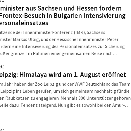
minister aus Sachsen und Hessen fordern
Frontex-Besuch in Bulgarien Intensivierung
ersonaleinsatzes
itzende der Innenministerkonferenz (IMK), Sachsens
ister Markus Ulbig, und der Hessische Innenminister Peter
rdern eine Intensivierung des Personaleinsatzes zur Sicherung
Außengrenze. Im Rahmen einer gemeinsamen Reise nach
n hatten sich die Innenminister ein Bild von der Arbeit der
er
schen Grenzagentur Frontex an der EU-Außengrenze gemacht
eipzig: Himalaya wird am 1. August eröffnet
i auch die sechs vor Ort eingesetzten Polizeibeamten aus den
Bundesländern besucht.
em Jahr haben der Zoo Leipzig und der WWF Deutschland das Team
Leipzig ins Leben gerufen, um sich gemeinsam nachhaltig für die
en Raubkatzen zu engagieren. Mehr als 300 Unterstützer gehören
eile dazu. Tendenz steigend. Nun gibt es sowohl bei den Amur-
 bei den Schneeleoparden gute Neuigkeiten: Mitten in Leipzig
t im Rahmen des Masterplanes Zoo der Zukunft seit Dezember
 Himalaya-Hochgebirgslandschaft. Die neue Heimat für
er