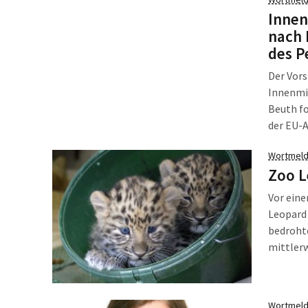
fehlte.
Innen
nach 
des P
Der Vors
Innenmin
Beuth fo
der EU-
Bulgarie
Wortmeld
Europäi
Zoo L
und dabe
beiden 
Vor ein
Leopard 
bedroht
mittlerw
als auch
entsteh
2015 die
Wortmeld