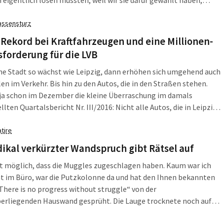
l Anstalten machten, es zu lösen. Das gehört zum aktuellen
eiben. Sie haben es nicht kapiert. Aussitzen war noch nie eine
assensturz
Rekord bei Kraftfahrzeugen und eine Millionen-
forderung für die LVB
e Stadt so wächst wie Leipzig, dann erhöhen sich umgehend auch
len im Verkehr. Bis hin zu den Autos, die in den Straßen stehen.
ja schon im Dezember die kleine Überraschung im damals
llten Quartalsbericht Nr. III/2016: Nicht alle Autos, die in Leipzig
hen, sind tatsächlich auch in Leipzig registriert. Die tatsächliche
 liegt 15 bis 20 Prozent über der amtlichen.
atire
dikal verkürzter Wandspruch gibt Rätsel auf
ut möglich, dass die Muggles zugeschlagen haben. Kaum war ich
t im Büro, war die Putzkolonne da und hat den Ihnen bekannten
There is no progress without struggle“ von der
erliegenden Hauswand gesprüht. Die Lauge trocknete noch auf
ersteig, die Putzkolonne war weg. Aber wer hinschaut, staunt