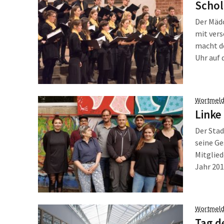
Schol
angewan
und Math
Der Mäd
eingesch
mit vers
macht de
Uhr auf 
deutsch
dem finn
renommi
Wortmeld
Linke
Der Stad
seine G
Mitglied
Jahr 20
einen ne
Südvors
Wortmeld
Tag d