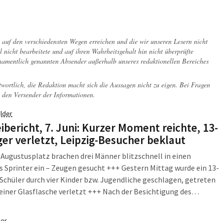
 ganz morgenländisch verwirrt sein.
ch auf den verschiedensten Wegen erreichen und die wir unseren Lesern nicht
l nicht bearbeitete und auf ihren Wahrheitsgehalt hin nicht überprüfte
 namentlich genannten Absender außerhalb unseres redaktionellen Bereiches
twortlich, die Redaktion macht sich die Aussagen nicht zu eigen. Bei Fragen
 den Versender der Informationen.
lder
eibericht, 7. Juni: Kurzer Moment reichte, 13-
ger verletzt, Leipzig-Besucher beklaut
Augustusplatz brachen drei Männer blitzschnell in einen
 Sprinter ein – Zeugen gesucht +++ Gestern Mittag wurde ein 13-
 Schüler durch vier Kinder bzw. Jugendliche geschlagen, getreten
einer Glasflasche verletzt +++ Nach der Besichtigung des
hlachtdenkmals musste ein Pärchen aus Bayern feststellen, dass
escheibe ihres Pkws eingeschlagen worden war und ein Rucksack
er