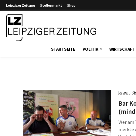
Leipziger Zeitung
Stellenmarkt
Shop
Leipziger Zeitung
STARTSEITE
POLITIK
WIRTSCHAFT
Leben
G
·
Bar Ko
(minde
Wer am 7
merkte e