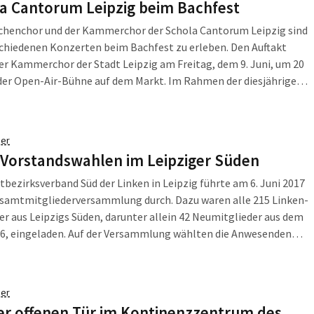
a Cantorum Leipzig beim Bachfest
dten Medien- und Informationswissenschaften sowie Informatik
ematik. Aktuell sind an der HTWK Leipzig rund 6.100 Studierende
chenchor und der Kammerchor der Schola Cantorum Leipzig sind
rieben, davon mehr als 800 ausländische Studierende.
chiedenen Konzerten beim Bachfest zu erleben. Den Auftakt
r Kammerchor der Stadt Leipzig am Freitag, dem 9. Juni, um 20
der Open-Air-Bühne auf dem Markt. Im Rahmen der diesjährigen
-finnischen Chorakademie „b@ch für uns“ ist er gemeinsam mit
ischen Chor Dominante unter der Leitung des international
erten Dirigenten Daniel Reuss zu hören.
er
 Vorstandswahlen im Leipziger Süden
tbezirksverband Süd der Linken in Leipzig führte am 6. Juni 2017
esamtmitgliederversammlung durch. Dazu waren alle 215 Linken-
er aus Leipzigs Süden, darunter allein 42 Neumitglieder aus dem
16, eingeladen. Auf der Versammlung wählten die Anwesenden
uen Vorstand für den Stadtbezirksverband, welcher die Stadtteile
tadt, Connewitz, Lößnig, Marienbrunn und Dölitz-Dösen umfasst.
er
er offenen Tür im Kontinenzzentrum des