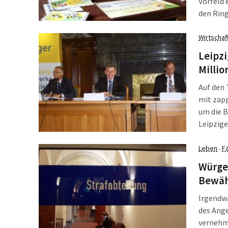
Vorfeld 
den Ring
Ausland,
und Leo 
Wirtschaf
besetzt
Leipzi
Männerm
Millio
„Interna
Jahr im 
Auf den 
Sportsch
mit zapp
Gedanke
um die B
Gegenwar
Leipzige
oder nic
Bilanzpr
Leben
Fä
·
LVV 2016
Würge-
Bewäh
Irgendwa
des Ange
vernehm