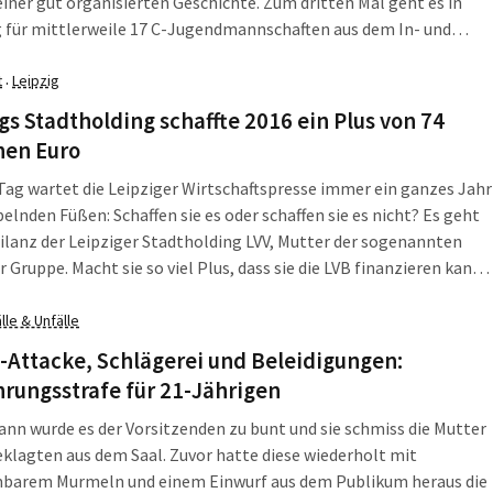
einer gut organisierten Geschichte. Zum dritten Mal geht es in
 für mittlerweile 17 C-Jugendmannschaften aus dem In- und
 wenn am 23. bis 25. Juni in Leipzig der Fußball rollt. Beim „Max
Bartfeld Cup“, längst aber auch beim Traditionsspiel der national
t
Leipzig
·
en Promiauswahl des SK Bar Kochba gegen die 1.
gs Stadtholding schaffte 2016 ein Plus von 74
annschaft der BSG Chemie. Gewachsen sei es, das
nen Euro
tionale Fußballbegegnungsfest 2017“, welches auch in diesem
Ariowitschhaus, im Alfred-Kunze-Sportpark und in der
Tag wartet die Leipziger Wirtschaftspresse immer ein ganzes Jahr
ule „Egidius Braun“ Station macht, heißt es im Vorfeld. Und der
elnden Füßen: Schaffen sie es oder schaffen sie es nicht? Es geht
 wird immer glaubwürdiger: Verbinden. Geschichte mit
ilanz der Leipziger Stadtholding LVV, Mutter der sogenannten
t. Weltweit und in Leipzig.
r Gruppe. Macht sie so viel Plus, dass sie die LVB finanzieren kann,
ht? Am Mittwoch, 7. Juni, war sie dann endlich, die
essekonferenz für das Jahr 2016. 73,9 Millionen Euro Plus hat die
lle & Unfälle
 erwirtschaftet.
Attacke, Schlägerei und Beleidigungen:
rungsstrafe für 21-Jährigen
nn wurde es der Vorsitzenden zu bunt und sie schmiss die Mutter
klagten aus dem Saal. Zuvor hatte diese wiederholt mit
barem Murmeln und einem Einwurf aus dem Publikum heraus die