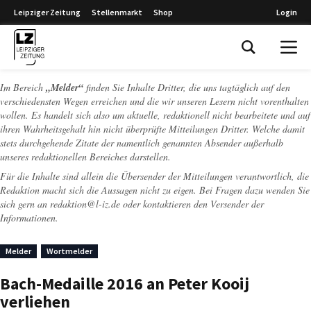
Leipziger Zeitung
Stellenmarkt
Shop
Login
Leipziger Zeitung
Im Bereich
„Melder“
finden Sie Inhalte Dritter, die uns tagtäglich auf den
verschiedensten Wegen erreichen und die wir unseren Lesern nicht vorenthalten
wollen. Es handelt sich also um aktuelle, redaktionell nicht bearbeitete und auf
ihren Wahrheitsgehalt hin nicht überprüfte Mitteilungen Dritter. Welche damit
stets durchgehende Zitate der namentlich genannten Absender außerhalb
unseres redaktionellen Bereiches darstellen.
Für die Inhalte sind allein die Übersender der Mitteilungen verantwortlich, die
Redaktion macht sich die Aussagen nicht zu eigen. Bei Fragen dazu wenden Sie
sich gern an
redaktion@l-iz.de
oder kontaktieren den Versender der
Informationen.
Melder
Wortmelder
Bach-Medaille 2016 an Peter Kooij
verliehen