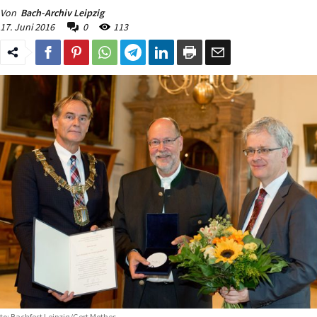
Von
Bach-Archiv Leipzig
17. Juni 2016
0
113
to: Bachfest Leipzig/Gert Mothes