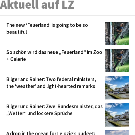
Aktuell auf LZ
The new ‘Feuerland’ is going to be so
beautiful
So schön wird das neue „Feuerland“ im Zoo
+ Galerie
Bilger and Rainer: Two federal ministers,
the ‘weather’ and light-hearted remarks
Bilger und Rainer: Zwei Bundesminister, das
„Wetter“ und lockere Sprüche
A drop in the ocean for Leipzig’s budget: